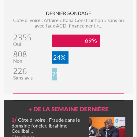
DERNIER SONDAGE
Côte d'Ivoire : Affaire « Italia Construction » sans ou
avec faux ACD, financement «...
2355
69%
Oui
808
24%
Non
226
7%
Sans avis
+ DE LA SEMAINE DERNIÈRE
1/
Côte d'Ivoire : Fraude dans le
domaine foncier, Ibrahime
Coulibal...