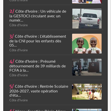
Côte d'Ivoire
2/
Côte d'Ivoire : Un véhicule de
la GESTOCI circulant avec un
numér...
Côte d'Ivoire
3/
Côte d'Ivoire : L'établissement
de la CNI pour les enfants dès
05...
Côte d'Ivoire
4/
Côte d'Ivoire : Présumé
détournement de 39 milliards de
FCFA à la...
Côte d'Ivoire
5/
Côte d'Ivoire : Rentrée Scolaire
2026-2027, vaste opération
d'éta...
Côte d'Ivoire