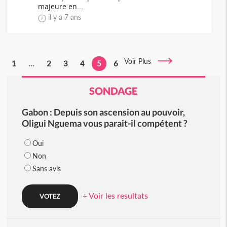
majeure en...
il y a 7 ans
Voir Plus
1
...
2
3
4
5
6
SONDAGE
Gabon : Depuis son ascension au pouvoir,
Oligui Nguema vous parait-il compétent ?
Oui
Non
Sans avis
+ Voir les resultats