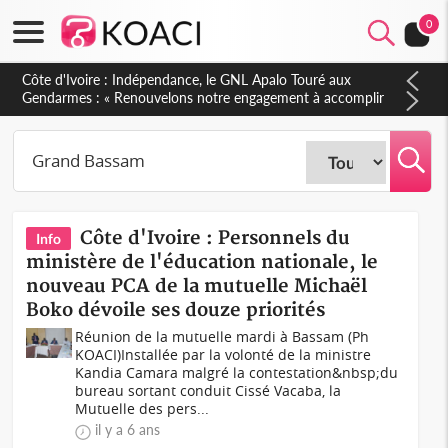
0
Sierra Leone : Un projet de réforme constitutionnelle en
gestation, points clés des amendements, un exclu d'avance
Côte d'Ivoire : Personnels du
Info
ministère de l'éducation nationale, le
nouveau PCA de la mutuelle Michaël
Boko dévoile ses douze priorités
Réunion de la mutuelle mardi à Bassam (Ph
KOACI)Installée par la volonté de la ministre
Kandia Camara malgré la contestation&nbsp;du
bureau sortant conduit Cissé Vacaba, la
Mutuelle des pers...
il y a 6 ans