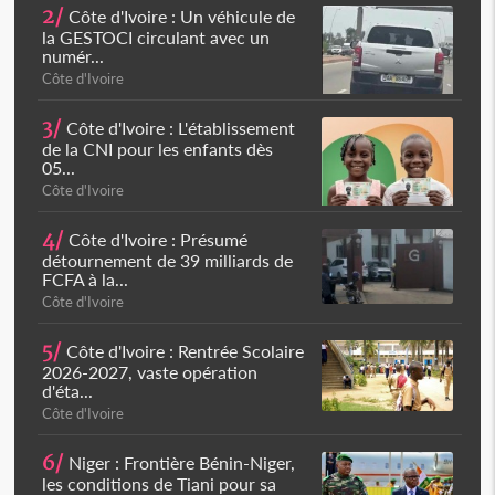
2/
Côte d'Ivoire : Un véhicule de
la GESTOCI circulant avec un
numér...
Côte d'Ivoire
3/
Côte d'Ivoire : L'établissement
de la CNI pour les enfants dès
05...
Côte d'Ivoire
4/
Côte d'Ivoire : Présumé
détournement de 39 milliards de
FCFA à la...
Côte d'Ivoire
5/
Côte d'Ivoire : Rentrée Scolaire
2026-2027, vaste opération
d'éta...
Côte d'Ivoire
6/
Niger : Frontière Bénin-Niger,
les conditions de Tiani pour sa