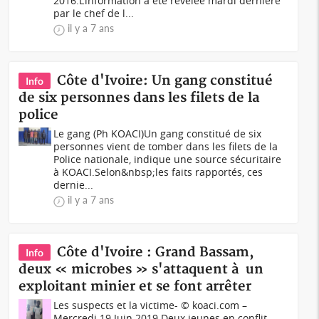
2016.L’information a été révélée mardi dernière
par le chef de l...
il y a 7 ans
Côte d'Ivoire: Un gang constitué
Info
de six personnes dans les filets de la
police
Le gang (Ph KOACI)Un gang constitué de six
personnes vient de tomber dans les filets de la
Police nationale, indique une source sécuritaire
à KOACI.Selon&nbsp;les faits rapportés, ces
dernie...
il y a 7 ans
Côte d'Ivoire : Grand Bassam,
Info
deux « microbes » s'attaquent à un
exploitant minier et se font arrêter
Les suspects et la victime- © koaci.com –
Mercredi 19 Juin 2019 Deux jeunes en conflit