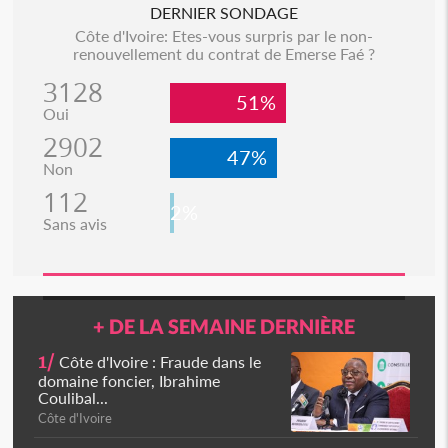
DERNIER SONDAGE
Côte d'Ivoire: Etes-vous surpris par le non-
renouvellement du contrat de Emerse Faé ?
3128
51%
Oui
2902
47%
Non
112
2%
Sans avis
+ DE LA SEMAINE DERNIÈRE
1/
Côte d'Ivoire : Fraude dans le
domaine foncier, Ibrahime
Coulibal...
Côte d'Ivoire