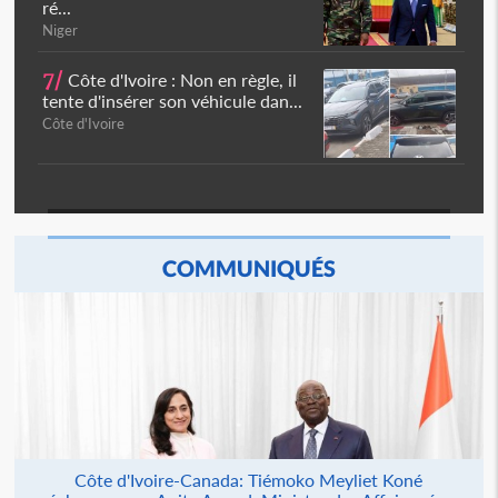
ré...
Niger
7/
Côte d'Ivoire : Non en règle, il
tente d'insérer son véhicule dan...
Côte d'Ivoire
COMMUNIQUÉS
Côte d'Ivoire-Canada: Tiémoko Meyliet Koné