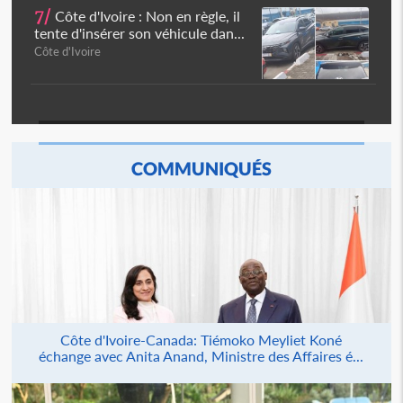
7/
Côte d'Ivoire : Non en règle, il
tente d'insérer son véhicule dan...
Côte d'Ivoire
COMMUNIQUÉS
Côte d'Ivoire-Canada: Tiémoko Meyliet Koné
échange avec Anita Anand, Ministre des Affaires é...