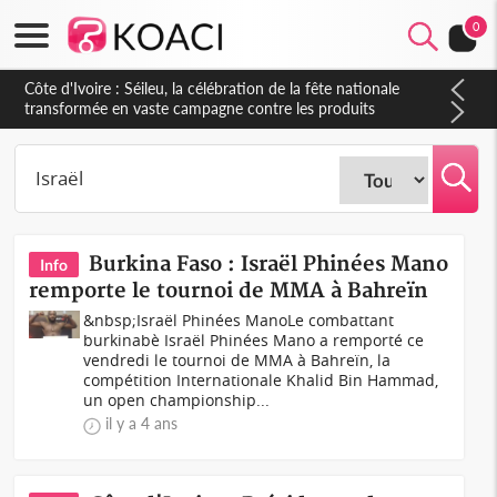
0
Côte d'Ivoire : Séileu, la célébration de la fête nationale
transformée en vaste campagne contre les produits
dépigmentants dangereux
Burkina Faso : Israël Phinées Mano
Info
remporte le tournoi de MMA à Bahreïn
&nbsp;Israël Phinées ManoLe combattant
burkinabè Israël Phinées Mano a remporté ce
vendredi le tournoi de MMA à Bahreïn, la
compétition Internationale Khalid Bin Hammad,
un open championship...
il y a 4 ans