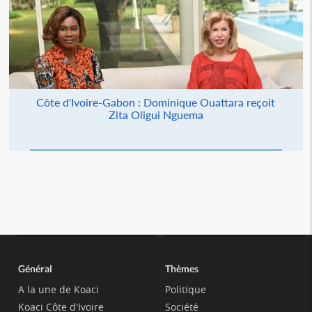
Côte d'Ivoire-Gabon : Dominique Ouattara reçoit
Zita Oligui Nguema
Général
Thèmes
A la une de Koaci
Politique
Koaci Côte d'Ivoire
Société