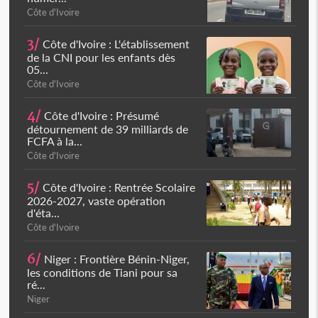
Côte d'Ivoire
3/
Côte d'Ivoire : L'établissement
de la CNI pour les enfants dès
05...
Côte d'Ivoire
4/
Côte d'Ivoire : Présumé
détournement de 39 milliards de
FCFA à la...
Côte d'Ivoire
5/
Côte d'Ivoire : Rentrée Scolaire
2026-2027, vaste opération
d'éta...
Côte d'Ivoire
6/
Niger : Frontière Bénin-Niger,
les conditions de Tiani pour sa
ré...
Niger