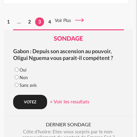
Voir Plus
1
...
2
3
4
SONDAGE
Gabon : Depuis son ascension au pouvoir,
Oligui Nguema vous parait-il compétent ?
Oui
Non
Sans avis
+ Voir les resultats
DERNIER SONDAGE
Côte d'Ivoire: Etes-vous surpris par le non-
renouvellement du contrat de Emerse Faé ?