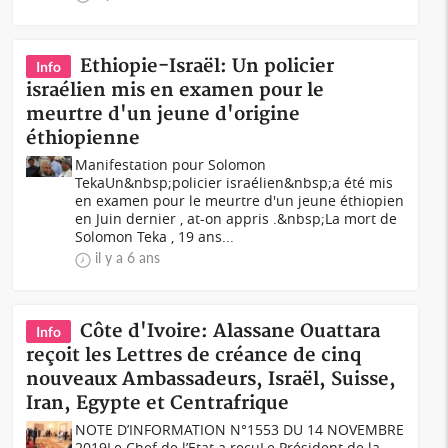
Ethiopie-Israël: Un policier
Info
israélien mis en examen pour le
meurtre d'un jeune d'origine
éthiopienne
Manifestation pour Solomon
TekaUn&nbsp;policier israélien&nbsp;a été mis
en examen pour le meurtre d'un jeune éthiopien
en Juin dernier , at-on appris .&nbsp;La mort de
Solomon Teka , 19 ans...
il y a 6 ans
Côte d'Ivoire: Alassane Ouattara
Info
reçoit les Lettres de créance de cinq
nouveaux Ambassadeurs, Israël, Suisse,
Iran, Egypte et Centrafrique
NOTE D’INFORMATION N°1553 DU 14 NOVEMBRE
2019Le Chef de l’Etat a reçuLe Président de la