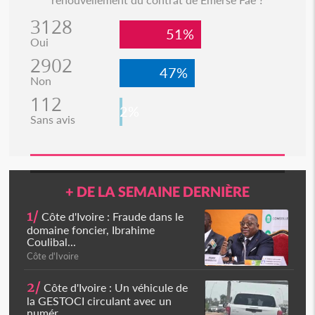
3128
51%
Oui
2902
47%
Non
112
2%
Sans avis
+ DE LA SEMAINE DERNIÈRE
1/
Côte d'Ivoire : Fraude dans le
domaine foncier, Ibrahime
Coulibal...
Côte d'Ivoire
2/
Côte d'Ivoire : Un véhicule de
la GESTOCI circulant avec un
numér...