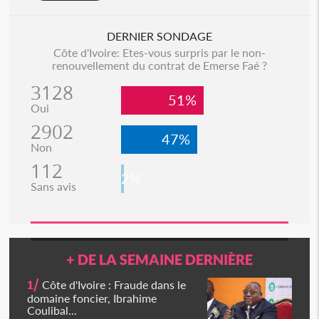
DERNIER SONDAGE
Côte d'Ivoire: Etes-vous surpris par le non-
renouvellement du contrat de Emerse Faé ?
3128
51%
Oui
2902
47%
Non
112
2%
Sans avis
+ DE LA SEMAINE DERNIÈRE
1/
Côte d'Ivoire : Fraude dans le
domaine foncier, Ibrahime
Coulibal...