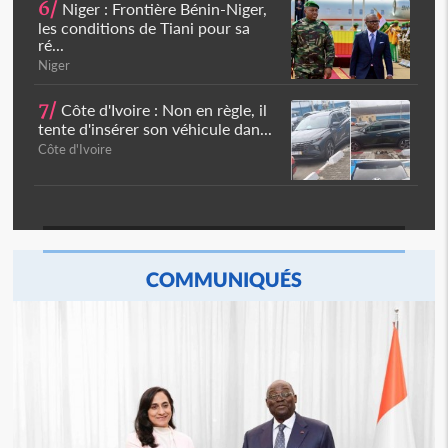
6/
Niger : Frontière Bénin-Niger,
les conditions de Tiani pour sa
ré...
Niger
7/
Côte d'Ivoire : Non en règle, il
tente d'insérer son véhicule dan...
Côte d'Ivoire
COMMUNIQUÉS