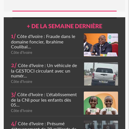
+ DE LA SEMAINE DERNIÈRE
1/
Côte d'Ivoire : Fraude dans le
domaine foncier, Ibrahime
Coulibal...
Côte d'Ivoire
2/
Côte d'Ivoire : Un véhicule de
la GESTOCI circulant avec un
numér...
Côte d'Ivoire
3/
Côte d'Ivoire : L'établissement
de la CNI pour les enfants dès
05...
Côte d'Ivoire
4/
Côte d'Ivoire : Présumé
détournement de 39 milliards de