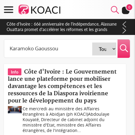
0
Côte d'Ivoire : 66è anniversaire de l'indépendance, Alassane
Ouattara promet d'accélérer les réformes et les grands
investissements pour une nation plus forte et plus prospère
Côte d'Ivoire : Le Gouvernement
Info
lance une plateforme pour mobiliser
davantage les compétences et les
ressources de la Diaspora ivoirienne
pour le développement du pays
Ce mercredi au ministère des Affaires
étrangères à Abidjan (ph KOACI)Abdoulaye
Kouyaté, Directeur de cabinet adjoint du
ministère d'Etat, ministère des Affaires
étrangères, de l'intégration...