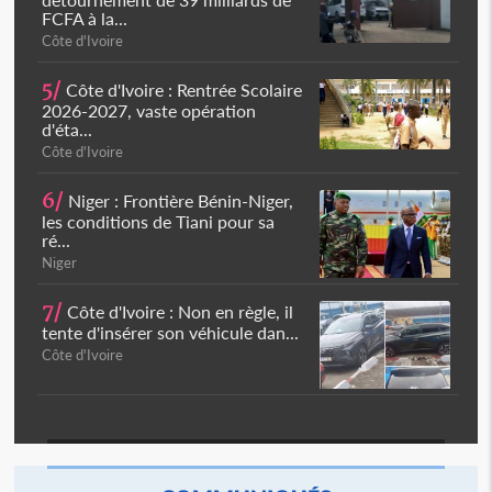
FCFA à la...
Côte d'Ivoire
5/
Côte d'Ivoire : Rentrée Scolaire
2026-2027, vaste opération
d'éta...
Côte d'Ivoire
6/
Niger : Frontière Bénin-Niger,
les conditions de Tiani pour sa
ré...
Niger
7/
Côte d'Ivoire : Non en règle, il
tente d'insérer son véhicule dan...
Côte d'Ivoire