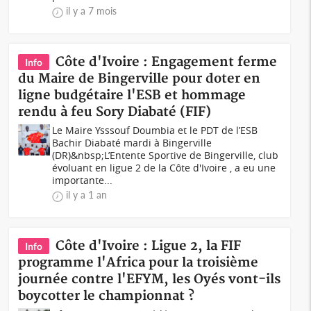
il y a 7 mois
Côte d'Ivoire : Engagement ferme
Info
du Maire de Bingerville pour doter en
ligne budgétaire l'ESB et hommage
rendu à feu Sory Diabaté (FIF)
Le Maire Ysssouf Doumbia et le PDT de l’ESB
Bachir Diabaté mardi à Bingerville
(DR)&nbsp;L’Entente Sportive de Bingerville, club
évoluant en ligue 2 de la Côte d'Ivoire , a eu une
importante...
il y a 1 an
Côte d'Ivoire : Ligue 2, la FIF
Info
programme l'Africa pour la troisième
journée contre l'EFYM, les Oyés vont-ils
boycotter le championnat ?