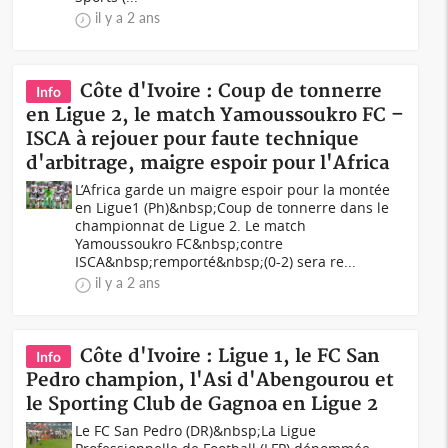
il y a 2 ans
Côte d'Ivoire : Coup de tonnerre
Info
en Ligue 2, le match Yamoussoukro FC –
ISCA à rejouer pour faute technique
d'arbitrage, maigre espoir pour l'Africa
L’Africa garde un maigre espoir pour la montée
en Ligue1 (Ph)&nbsp;Coup de tonnerre dans le
championnat de Ligue 2. Le match
Yamoussoukro FC&nbsp;contre
ISCA&nbsp;remporté&nbsp;(0-2) sera re...
il y a 2 ans
Côte d'Ivoire : Ligue 1, le FC San
Info
Pedro champion, l'Asi d'Abengourou et
le Sporting Club de Gagnoa en Ligue 2
Le FC San Pedro (DR)&nbsp;La Ligue