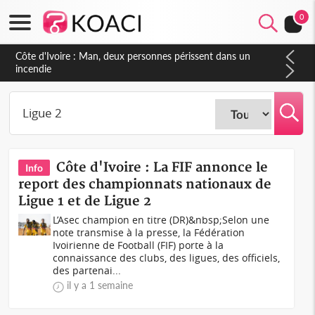
0
Côte d'Ivoire : Séileu, la célébration de la fête nationale
transformée en vaste campagne contre les produits
dépigmentants dangereux
Côte d'Ivoire : La FIF annonce le
Info
report des championnats nationaux de
Ligue 1 et de Ligue 2
L’Asec champion en titre (DR)&nbsp;Selon une
note transmise à la presse, la Fédération
Ivoirienne de Football (FIF) porte à la
connaissance des clubs, des ligues, des officiels,
des partenai...
il y a 1 semaine