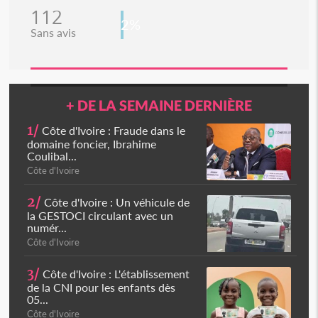
112
2%
Sans avis
+ DE LA SEMAINE DERNIÈRE
1/
Côte d'Ivoire : Fraude dans le
domaine foncier, Ibrahime
Coulibal...
Côte d'Ivoire
2/
Côte d'Ivoire : Un véhicule de
la GESTOCI circulant avec un
numér...
Côte d'Ivoire
3/
Côte d'Ivoire : L'établissement
de la CNI pour les enfants dès
05...
Côte d'Ivoire