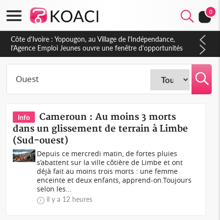
0
Côte d'Ivoire : CHU de Treichville, après la fronde, les agents
contractuels obtiennent un accord avec la direction sur les
arriérés du SMIG 2023
Cameroun : Au moins 3 morts
Info
dans un glissement de terrain à Limbe
(Sud-ouest)
Depuis ce mercredi matin, de fortes pluies
s’abattent sur la ville côtière de Limbe et ont
déjà fait au moins trois morts : une femme
enceinte et deux enfants, apprend-on.Toujours
selon les...
il y a 12 heures