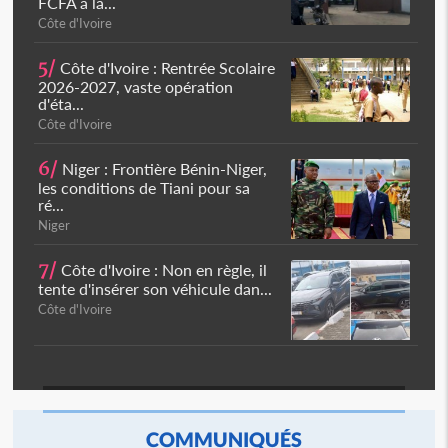
FCFA à la...
Côte d'Ivoire
5/
Côte d'Ivoire : Rentrée Scolaire
2026-2027, vaste opération
d'éta...
Côte d'Ivoire
6/
Niger : Frontière Bénin-Niger,
les conditions de Tiani pour sa
ré...
Niger
7/
Côte d'Ivoire : Non en règle, il
tente d'insérer son véhicule dan...
Côte d'Ivoire
COMMUNIQUÉS