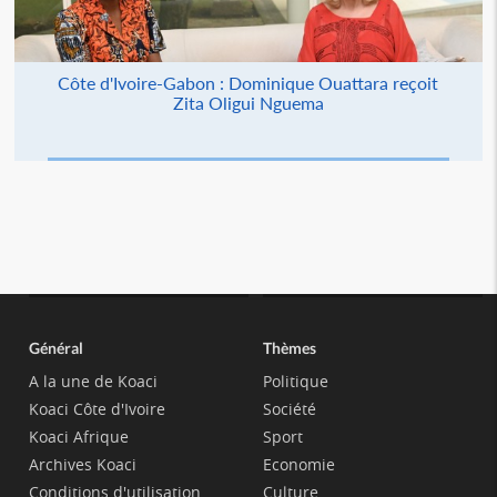
Côte d'Ivoire-Gabon : Dominique Ouattara reçoit
Zita Oligui Nguema
Général
Thèmes
A la une de Koaci
Politique
Koaci Côte d'Ivoire
Société
Koaci Afrique
Sport
Archives Koaci
Economie
Conditions d'utilisation
Culture