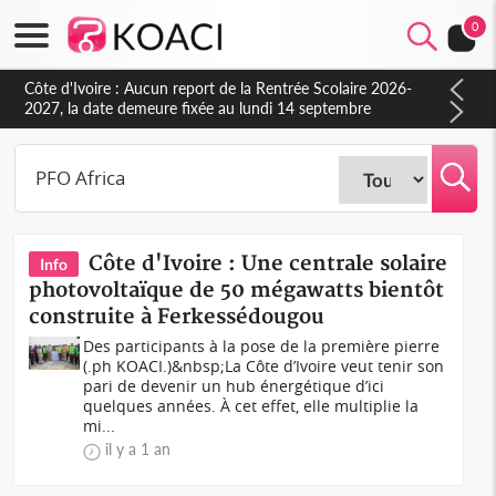
0
Côte d'Ivoire : Aucun report de la Rentrée Scolaire 2026-
2027, la date demeure fixée au lundi 14 septembre
(Ministère)
Côte d'Ivoire : Une centrale solaire
Info
photovoltaïque de 50 mégawatts bientôt
construite à Ferkessédougou
Des participants à la pose de la première pierre
(.ph KOACI.)&nbsp;La Côte d’Ivoire veut tenir son
pari de devenir un hub énergétique d’ici
quelques années. À cet effet, elle multiplie la
mi...
il y a 1 an