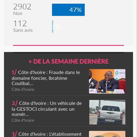
2902
47%
Non
112
2%
Sans avis
+ DE LA SEMAINE DERNIÈRE
1/
Côte d'Ivoire : Fraude dans le
domaine foncier, Ibrahime
Coulibal...
Côte d'Ivoire
2/
Côte d'Ivoire : Un véhicule de
la GESTOCI circulant avec un
numér...
Côte d'Ivoire
3/
Côte d'Ivoire : L'établissement