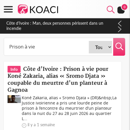
0
Côte d'Ivoire : Séileu, la célébration de la fête nationale
transformée en vaste campagne contre les produits
dépigmentants dangereux
Côte d'Ivoire : Prison à vie pour
Info
Koné Zakaria, alias « Sromo Djata »
coupable du meurtre d'un planteur à
Gagnoa
Koné Zakaria, alias « Sromo Djata » (DR)&nbsp;La
Justice ivoirienne a pris une lourde peine de
prison à l’encontre du meurtrier d’un planteur
dans la nuit du 27 au 28 juin 2026 au quartier
L...
il y a 1 semaine