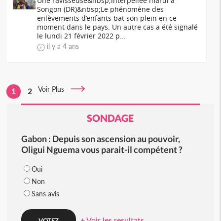
Une ravisseuse&nbsp;interpellée mardi à
Songon (DR)&nbsp;Le phénomène des
enlèvements d’enfants bat son plein en ce
moment dans le pays. Un autre cas a été signalé
le lundi 21 février 2022 p...
il y a 4 ans
Voir Plus
1
2
SONDAGE
Gabon : Depuis son ascension au pouvoir,
Oligui Nguema vous parait-il compétent ?
Oui
Non
Sans avis
+ Voir les resultats