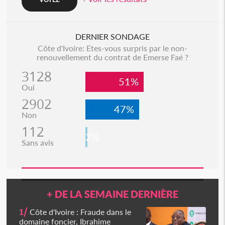
DERNIER SONDAGE
Côte d'Ivoire: Etes-vous surpris par le non-
renouvellement du contrat de Emerse Faé ?
3128
51%
Oui
2902
47%
Non
112
2%
Sans avis
+ DE LA SEMAINE DERNIÈRE
1/
Côte d'Ivoire : Fraude dans le
domaine foncier, Ibrahime