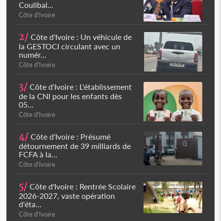
Coulibal...
Côte d'Ivoire
2/
Côte d'Ivoire : Un véhicule de
la GESTOCI circulant avec un
numér...
Côte d'Ivoire
3/
Côte d'Ivoire : L'établissement
de la CNI pour les enfants dès
05...
Côte d'Ivoire
4/
Côte d'Ivoire : Présumé
détournement de 39 milliards de
FCFA à la...
Côte d'Ivoire
5/
Côte d'Ivoire : Rentrée Scolaire
2026-2027, vaste opération
d'éta...
Côte d'Ivoire