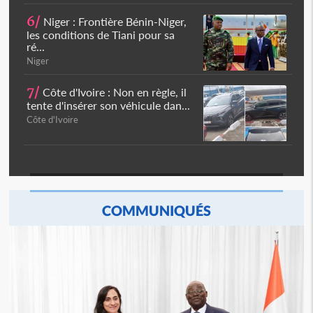
6/
Niger : Frontière Bénin-Niger,
les conditions de Tiani pour sa
ré...
Niger
7/
Côte d'Ivoire : Non en règle, il
tente d'insérer son véhicule dan...
Côte d'Ivoire
COMMUNIQUÉS