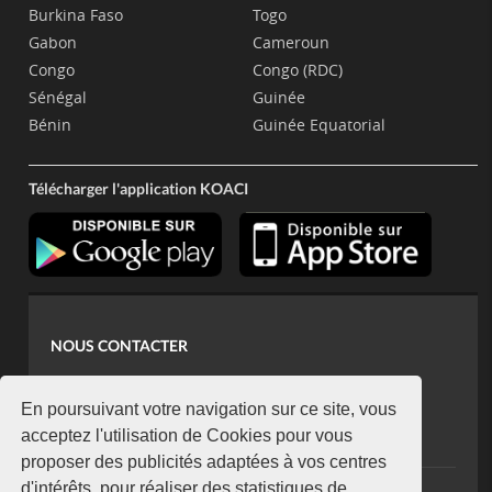
Burkina Faso
Togo
Gabon
Cameroun
Congo
Congo (RDC)
Sénégal
Guinée
Bénin
Guinée Equatorial
Télécharger l'application KOACI
NOUS CONTACTER
contact@koaci.com
koaci@yahoo.fr
En poursuivant votre navigation sur ce site, vous
+225 07 08 85 52 93
acceptez l'utilisation de Cookies pour vous
proposer des publicités adaptées à vos centres
d'intérêts, pour réaliser des statistiques de