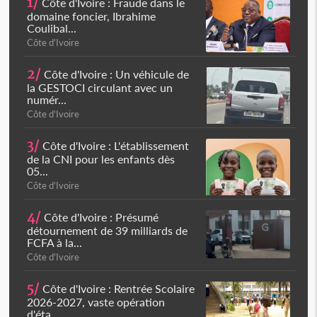
1/
Côte d'Ivoire : Fraude dans le
domaine foncier, Ibrahime
Coulibal...
Côte d'Ivoire
2/
Côte d'Ivoire : Un véhicule de
la GESTOCI circulant avec un
numér...
Côte d'Ivoire
3/
Côte d'Ivoire : L'établissement
de la CNI pour les enfants dès
05...
Côte d'Ivoire
4/
Côte d'Ivoire : Présumé
détournement de 39 milliards de
FCFA à la...
Côte d'Ivoire
5/
Côte d'Ivoire : Rentrée Scolaire
2026-2027, vaste opération
d'éta...