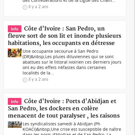
des Confédérations et de la Ligue des Cham...
il y a 2 ans
Côte d'Ivoire : San Pedro, un
Info
fleuve sort de son lit et inonde plusieurs
habitations, les occupants en détresse
Une occupante secourue à San Pedro
(DR)&nbsp;Les pluies diluviennes qui se sont
abattues sur le littoral ivoirien ces derniers jours
ont eu des effets néfastes dans certaines
localités de la...
il y a 2 ans
Côte d'Ivoire : Ports d'Abidjan et
Info
San Pedro, les dockers en colère
menacent de tout paralyser , les raisons
Les syndicalistes samedi à Abidjan (Ph
KOACI)&nbsp;Une crise est susceptible de naître
dans les ports d’Abidjan et de San Pedro. La