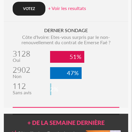
+ Voir les resultats
DERNIER SONDAGE
Côte d'Ivoire: Etes-vous surpris par le non-
renouvellement du contrat de Emerse Faé ?
3128
51%
Oui
2902
47%
Non
112
2%
Sans avis
+ DE LA SEMAINE DERNIÈRE