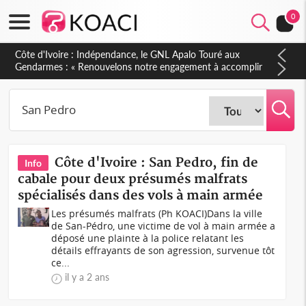
0
Sierra Leone : Un projet de réforme constitutionnelle en
gestation, points clés des amendements, un exclu d'avance
Côte d'Ivoire : San Pedro, fin de
Info
cabale pour deux présumés malfrats
spécialisés dans des vols à main armée
Les présumés malfrats (Ph KOACI)Dans la ville
de San-Pédro, une victime de vol à main armée a
déposé une plainte à la police relatant les
détails effrayants de son agression, survenue tôt
ce...
il y a 2 ans