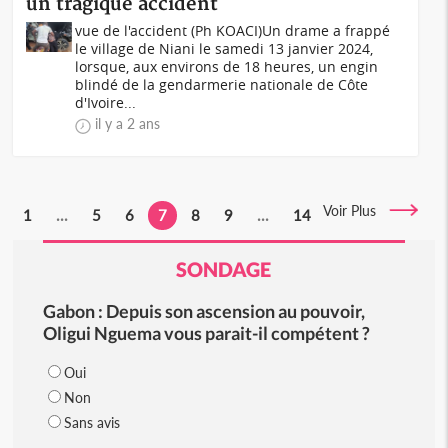
un tragique accident
vue de l'accident (Ph KOACI)Un drame a frappé
le village de Niani le samedi 13 janvier 2024,
lorsque, aux environs de 18 heures, un engin
blindé de la gendarmerie nationale de Côte
d'Ivoire...
il y a 2 ans
Voir Plus
1
...
5
6
7
8
9
...
14
SONDAGE
Gabon : Depuis son ascension au pouvoir,
Oligui Nguema vous parait-il compétent ?
Oui
Non
Sans avis