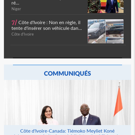
ré...
Niger
7/
Côte d'Ivoire : Non en règle, il
tente d'insérer son véhicule dan...
Côte d'Ivoire
COMMUNIQUÉS
Côte d'Ivoire-Canada: Tiémoko Meyliet Koné