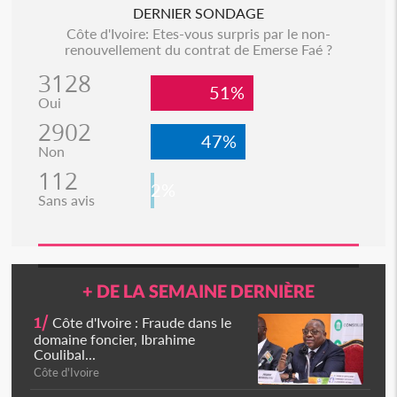
DERNIER SONDAGE
Côte d'Ivoire: Etes-vous surpris par le non-
renouvellement du contrat de Emerse Faé ?
3128
51%
Oui
2902
47%
Non
112
2%
Sans avis
+ DE LA SEMAINE DERNIÈRE
1/
Côte d'Ivoire : Fraude dans le
domaine foncier, Ibrahime
Coulibal...
Côte d'Ivoire