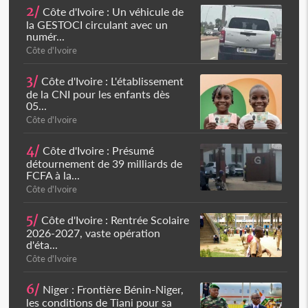
2/
Côte d'Ivoire : Un véhicule de
la GESTOCI circulant avec un
numér...
Côte d'Ivoire
3/
Côte d'Ivoire : L'établissement
de la CNI pour les enfants dès
05...
Côte d'Ivoire
4/
Côte d'Ivoire : Présumé
détournement de 39 milliards de
FCFA à la...
Côte d'Ivoire
5/
Côte d'Ivoire : Rentrée Scolaire
2026-2027, vaste opération
d'éta...
Côte d'Ivoire
6/
Niger : Frontière Bénin-Niger,
les conditions de Tiani pour sa