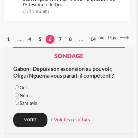
l’Attestation de Dro...
il y a 2 ans
Voir Plus
1
...
4
5
6
7
8
...
14
SONDAGE
Gabon : Depuis son ascension au pouvoir,
Oligui Nguema vous parait-il compétent ?
Oui
Non
Sans avis
+ Voir les resultats