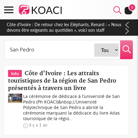
0
Côte d'Ivoire : 66e anniversaire de l'Indépendance, les Forces
de Défense et de Sécurité affichent leur puissance et
réaffirment leur engagement envers la Nation
Côte d'Ivoire : Les attraits
Info
touristiques de la région de San Pedro
présentés à travers un livre
La cérémonie de dédicace à l’université de San
Pedro (Ph KOACI)&nbsp;L'Université
Polytechnique de San Pedro a abrité la
cérémonie marquant la dédicace du livre Atlas
touristique de la régio...
il y a 1 an