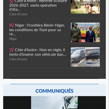
5/
Côte d'Ivoire : Rentrée Scolaire
2026-2027, vaste opération
d'éta...
Côte d'Ivoire
6/
Niger : Frontière Bénin-Niger,
les conditions de Tiani pour sa
ré...
Niger
7/
Côte d'Ivoire : Non en règle, il
tente d'insérer son véhicule dan...
Côte d'Ivoire
COMMUNIQUÉS