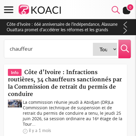
0
Côte d'Ivoire : 66è anniversaire de l'indépendance, Alassane
Ouattara promet d'accélérer les réformes et les grands
investissements pour une nation plus forte et plus prospère
Côte d'Ivoire : Infractions
Info
routières, 34 chauffeurs sanctionnés par
la Commission de retrait du permis de
conduire
La commission réunie jeudi à Abidjan (DR)La
Commission technique de suspension et de
retrait du permis de conduire a tenu, le jeudi 25
juin 2026, sa session ordinaire au 16ᵉ étage de la
Tour...
il y a 1 mois