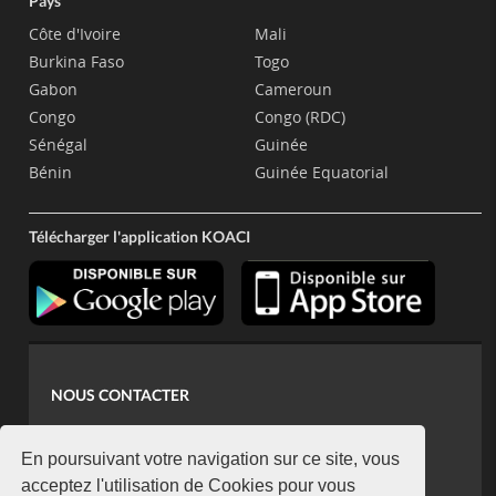
Pays
Côte d'Ivoire
Mali
Burkina Faso
Togo
Gabon
Cameroun
Congo
Congo (RDC)
Sénégal
Guinée
Bénin
Guinée Equatorial
Télécharger l'application KOACI
NOUS CONTACTER
contact@koaci.com
koaci@yahoo.fr
En poursuivant votre navigation sur ce site, vous
+225 07 08 85 52 93
acceptez l'utilisation de Cookies pour vous