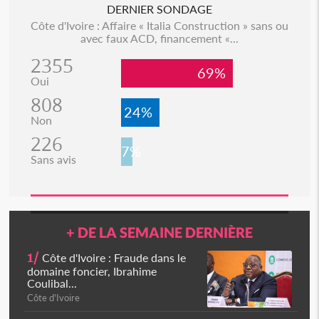
DERNIER SONDAGE
Côte d'Ivoire : Affaire « Italia Construction » sans ou
avec faux ACD, financement «...
2355
69%
Oui
808
24%
Non
226
7%
Sans avis
+ DE LA SEMAINE DERNIÈRE
1/
Côte d'Ivoire : Fraude dans le
domaine foncier, Ibrahime
Coulibal...
Côte d'Ivoire