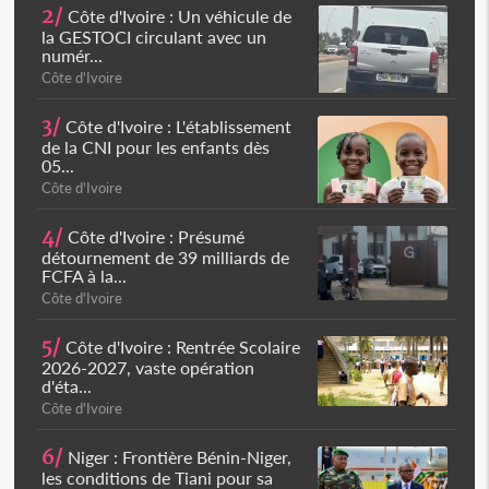
2/
Côte d'Ivoire : Un véhicule de
la GESTOCI circulant avec un
numér...
Côte d'Ivoire
3/
Côte d'Ivoire : L'établissement
de la CNI pour les enfants dès
05...
Côte d'Ivoire
4/
Côte d'Ivoire : Présumé
détournement de 39 milliards de
FCFA à la...
Côte d'Ivoire
5/
Côte d'Ivoire : Rentrée Scolaire
2026-2027, vaste opération
d'éta...
Côte d'Ivoire
6/
Niger : Frontière Bénin-Niger,
les conditions de Tiani pour sa