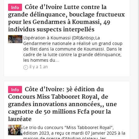
Côte d'Ivoire Lutte contre la
Info
grande délinquance, bouclage fructueux
pour les Gendarmes à Koumassi, 49
individus suspects interpellés
L’opération à Koumassi (DR)&nbsp;La
Gendarmerie nationale a réalisé un grand coup
de filet dans la commune de Koumassi. Dans le
cadre de la lutte contre la grande délinquance,
les hommes du...
il y a 1 an
Côte d'Ivoire: 3è édition du
Info
Concours Miss Tabbooret Royal, de
grandes innovations annoncées,, une
cagnotte de 50 millions Fcfa pour la
lauréate
Le trio du concours "Miss Tabbooret Royal",
édition 2023, a reçu ce mardi 07 Janvier 2025 à la
maison de presse d'Abidjan plateau, les