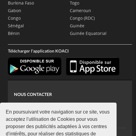
Burkina Faso
Togo
Gabon
Cameroun
Congo
Congo (RDC)
Sénégal
Guinée
Bénin
Guinée Equatorial
Télécharger l'application KOACI
NOUS CONTACTER
contact@koaci.com
koaci@yahoo.fr
En poursuivant votre navigation sur ce site, vous
+225 07 08 85 52 93
acceptez l'utilisation de Cookies pour vous
proposer des publicités adaptées à vos centres
d'intérêts, pour réaliser des statistiques de