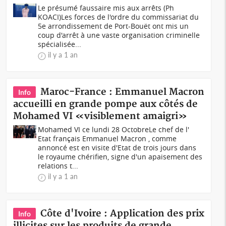
Le présumé faussaire mis aux arrêts (Ph
KOACI)Les forces de l'ordre du commissariat du
5e arrondissement de Port-Bouët ont mis un
coup d'arrêt à une vaste organisation criminelle
spécialisée...
il y a 1 an
Maroc-France : Emmanuel Macron
Info
accueilli en grande pompe aux côtés de
Mohamed VI «visiblement amaigri»
Mohamed VI ce lundi 28 OctobreLe chef de l'
Etat français Emmanuel Macron , comme
annoncé est en visite d'Etat de trois jours dans
le royaume chérifien, signe d'un apaisement des
relations t...
il y a 1 an
Côte d'Ivoire : Application des prix
Info
illicites sur les produits de grande