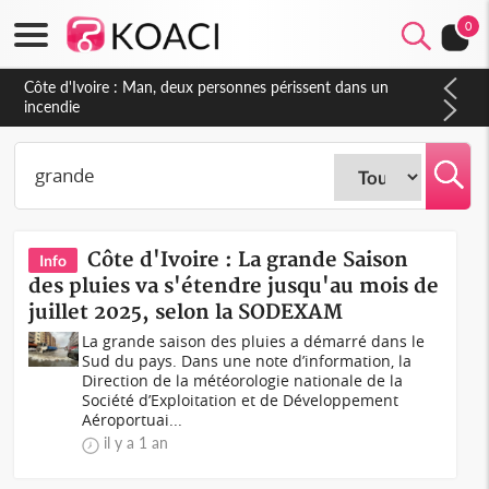
0
Côte d'Ivoire : Séileu, la célébration de la fête nationale
transformée en vaste campagne contre les produits
dépigmentants dangereux
Côte d'Ivoire : La grande Saison
Info
des pluies va s'étendre jusqu'au mois de
juillet 2025, selon la SODEXAM
La grande saison des pluies a démarré dans le
Sud du pays. Dans une note d’information, la
Direction de la météorologie nationale de la
Société d’Exploitation et de Développement
Aéroportuai...
il y a 1 an