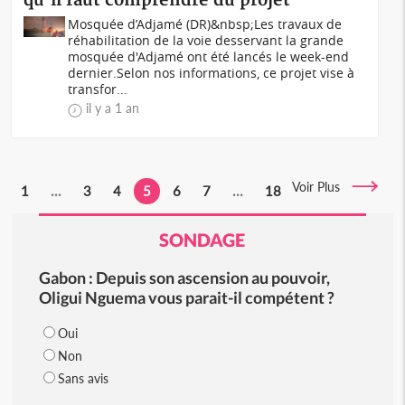
qu'il faut comprendre du projet
Mosquée d’Adjamé (DR)&nbsp;Les travaux de
réhabilitation de la voie desservant la grande
mosquée d'Adjamé ont été lancés le week-end
dernier.Selon nos informations, ce projet vise à
transfor...
il y a 1 an
Voir Plus
1
...
3
4
5
6
7
...
18
SONDAGE
Gabon : Depuis son ascension au pouvoir,
Oligui Nguema vous parait-il compétent ?
Oui
Non
Sans avis