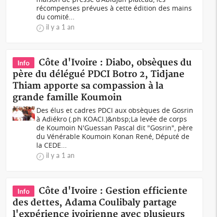
récompenses prévues à cette édition des mains
du comité...
il y a 1 an
Côte d'Ivoire : Diabo, obsèques du
Info
père du délégué PDCI Botro 2, Tidjane
Thiam apporte sa compassion à la
grande famille Koumoin
Des élus et cadres PDCI aux obsèques de Gosrin
à Adiékro (.ph KOACI.)&nbsp;La levée de corps
de Koumoin N'Guessan Pascal dit "Gosrin", père
du Vénérable Koumoin Konan René, Député de
la CEDE...
il y a 1 an
Côte d'Ivoire : Gestion efficiente
Info
des dettes, Adama Coulibaly partage
l'expérience ivoirienne avec plusieurs