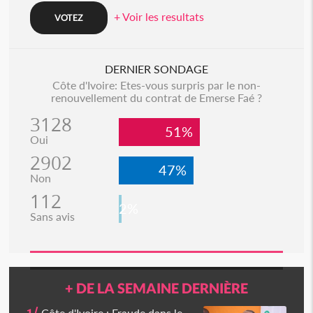
+ Voir les resultats
DERNIER SONDAGE
Côte d'Ivoire: Etes-vous surpris par le non-
renouvellement du contrat de Emerse Faé ?
3128
51%
Oui
2902
47%
Non
112
2%
Sans avis
+ DE LA SEMAINE DERNIÈRE
Côte d'Ivoire : Fraude dans le