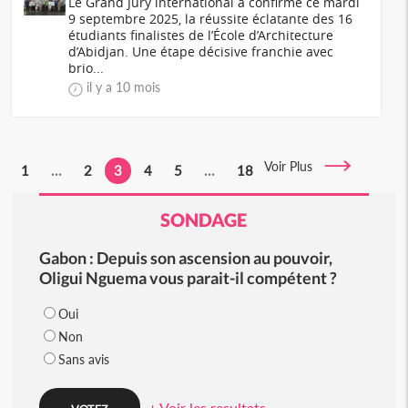
Le Grand Jury international a confirmé ce mardi
9 septembre 2025, la réussite éclatante des 16
étudiants finalistes de l’École d’Architecture
d’Abidjan. Une étape décisive franchie avec
brio...
il y a 10 mois
Voir Plus
1
...
2
3
4
5
...
18
SONDAGE
Gabon : Depuis son ascension au pouvoir,
Oligui Nguema vous parait-il compétent ?
Oui
Non
Sans avis
+ Voir les resultats