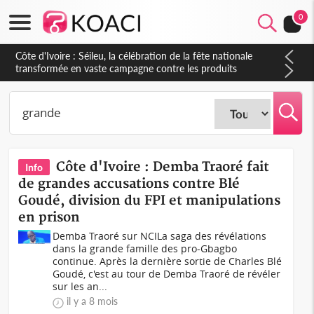
0
Côte d'Ivoire : Séileu, la célébration de la fête nationale
transformée en vaste campagne contre les produits
dépigmentants dangereux
Côte d'Ivoire : Demba Traoré fait
Info
de grandes accusations contre Blé
Goudé, division du FPI et manipulations
en prison
Demba Traoré sur NCILa saga des révélations
dans la grande famille des pro-Gbagbo
continue. Après la dernière sortie de Charles Blé
Goudé, c'est au tour de Demba Traoré de révéler
sur les an...
il y a 8 mois