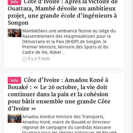
Côte d'Ivoire : Après la victoire de
Info
Ouattara, Mambé dévoile un ambitieux
projet, une grande école d'ingénieurs à
Songon
MambéDans une ambiance festive au siège du
Rassemblement des Houphouëtistes pour la
Démocratie et la Paix (RHDP) de Songon, le
Premier Ministre, Ministre des Sports et du
Cadre de Vie, Rober...
il y a 9 mois
Côte d'Ivoire : Amadou Koné à
Info
Bouaké : « Le 26 octobre, la vie doit
continuer dans la paix et la cohésion
pour bâtir ensemble une grande Côte
d'Ivoire »
Amadou KonéLe ministre des Transports,
Amadou Koné, maire de Bouaké et directeur
régional de campagne du candidat Alassane
Ouattara pour les régions politiques de Bouaké,