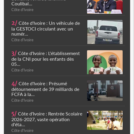
Coulibal...
Côte d'Ivoire
2/
Côte d'Ivoire : Un véhicule de
la GESTOCI circulant avec un
numér...
Côte d'Ivoire
3/
Côte d'Ivoire : L'établissement
de la CNI pour les enfants dès
05...
Côte d'Ivoire
4/
Côte d'Ivoire : Présumé
détournement de 39 milliards de
FCFA à la...
Côte d'Ivoire
5/
Côte d'Ivoire : Rentrée Scolaire
2026-2027, vaste opération
d'éta...
Côte d'Ivoire