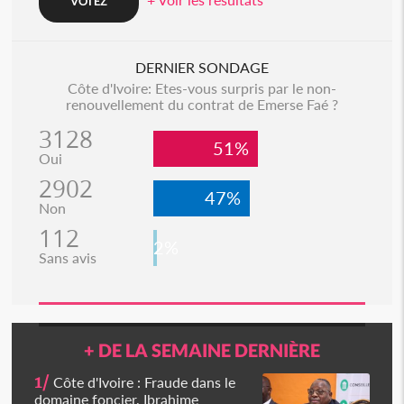
DERNIER SONDAGE
Côte d'Ivoire: Etes-vous surpris par le non-
renouvellement du contrat de Emerse Faé ?
3128
51%
Oui
2902
47%
Non
112
2%
Sans avis
+ DE LA SEMAINE DERNIÈRE
1/
Côte d'Ivoire : Fraude dans le
domaine foncier, Ibrahime