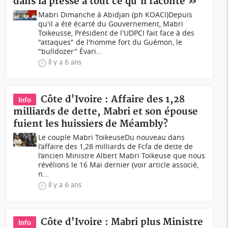
dans la presse à tout ce qu'il raconte »
Mabri Dimanche à Abidjan (ph KOACI)Depuis
qu'il a été écarté du Gouvernement, Mabri
Toikeusse, Président de l'UDPCI fait face à des
"attaques" de l'homme fort du Guémon, le
"bulldozer" Évari...
il y a 6 ans
Côte d'Ivoire : Affaire des 1,28
Info
milliards de dette, Mabri et son épouse
fuient les huissiers de Méambly?
Le couple Mabri ToikeuseDu nouveau dans
l’affaire des 1,28 milliards de Fcfa de dette de
l’ancien Ministre Albert Mabri Toikeuse que nous
révélions le 16 Mai dernier (voir article associé,
n...
il y a 6 ans
Côte d'Ivoire : Mabri plus Ministre
Info