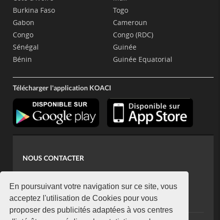
Burkina Faso
Togo
Gabon
Cameroun
Congo
Congo (RDC)
Sénégal
Guinée
Bénin
Guinée Equatorial
Télécharger l'application KOACI
NOUS CONTACTER
contact@koaci.com
koaci@yahoo.fr
En poursuivant votre navigation sur ce site, vous
+225 07 08 85 52 93
acceptez l'utilisation de Cookies pour vous
proposer des publicités adaptées à vos centres