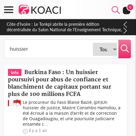
0
Côte d'Ivoire : Le Tonkpi abrite la première édition
décentralisée du Salon National de l'Enseignement Technique,
une belle opportunité pour la jeunesse
Burkina Faso : Un huissier
Info
poursuivi pour abus de confiance et
blanchiment de capitaux portant sur
plus de 100 millions FCFA
Le procureur du Faso Blaise Bazié, (ph)Un
huissier de justice, Maitre Conombo Hamidou, a
été écroué a la maison d'arrêt et de correction
de Ouagadougou, et une poursuite judiciaire
entamée c...
il y a 1 an