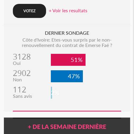
+ Voir les resultats
DERNIER SONDAGE
Côte d'Ivoire: Etes-vous surpris par le non-
renouvellement du contrat de Emerse Faé ?
3128
51%
Oui
2902
47%
Non
112
2%
Sans avis
+ DE LA SEMAINE DERNIÈRE