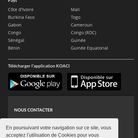
Pays
Côte d'Ivoire
Mali
Burkina Faso
Togo
Gabon
Cameroun
Congo
Congo (RDC)
Sénégal
Guinée
Bénin
Guinée Equatorial
Télécharger l'application KOACI
NOUS CONTACTER
contact@koaci.com
koaci@yahoo.fr
En poursuivant votre navigation sur ce site, vous
+225 07 08 85 52 93
acceptez l'utilisation de Cookies pour vous