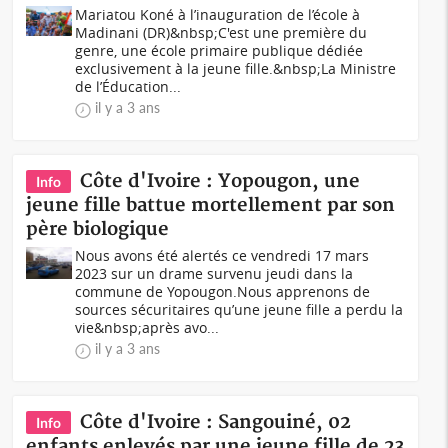
Mariatou Koné à l’inauguration de l’école à
Madinani (DR)&nbsp;C'est une première du
genre, une école primaire publique dédiée
exclusivement à la jeune fille.&nbsp;La Ministre
de l’Éducation...
il y a 3 ans
Côte d'Ivoire : Yopougon, une
Info
jeune fille battue mortellement par son
père biologique
Nous avons été alertés ce vendredi 17 mars
2023 sur un drame survenu jeudi dans la
commune de Yopougon.Nous apprenons de
sources sécuritaires qu’une jeune fille a perdu la
vie&nbsp;après avo...
il y a 3 ans
Côte d'Ivoire : Sangouiné, 02
Info
enfants enlevés par une jeune fille de 23