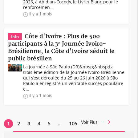
2026, à Abidjan-Cocody, le Livret Blanc pour le
renforcemen...
il y a 1 mois
Côte d'Ivoire : Plus de 500
Info
participants à la 3ᵉ Journée Ivoiro-
Brésilienne, la Côte d'Ivoire séduit le
public brésilien
La journée à São Paulo (DR)&nbsp;&nbsp;La
troisième édition de la Journée Ivoiro-Brésilienne
qui s’est déroulée du 25 au 26 juin 2026 à São
Paulo a enregistré un véritable succès populaire
e...
il y a 1 mois
Voir Plus
1
2
3
4
5
...
105