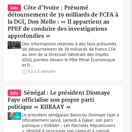
Côte d'Ivoire : Présumé
Info
détournement de 39 milliards de FCFA à
la DGI, Don Mello : « Il appartient au
PPEF de conduire des investigations
approfondies »
Des informations relatives à des faits présumés
de détournement de 39 milliards de francs CFA
au sein de la Direction Générale des Impôts
(DGI), portées devant le Pôle Pénal Économique
et Fi...
il y a 1 semaine
Sénégal : Le président Diomaye
Info
Faye officialise son propre parti
politique « KIIRAAY »
Le président sénégalais Bassirou Diomaye Faye a
officiellement lancé, samedi à Dakar, son parti
politique « KIIRAAY – Les Patriotes Républicains
», destiné à structurer son camp et à consoli...