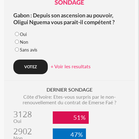
SONDAGE
Gabon : Depuis son ascension au pouvoir,
Oligui Nguema vous parait-il compétent ?
Oui
Non
Sans avis
+ Voir les resultats
DERNIER SONDAGE
Côte d'Ivoire: Etes-vous surpris par le non-
renouvellement du contrat de Emerse Faé ?
3128
51%
Oui
2902
47%
Non