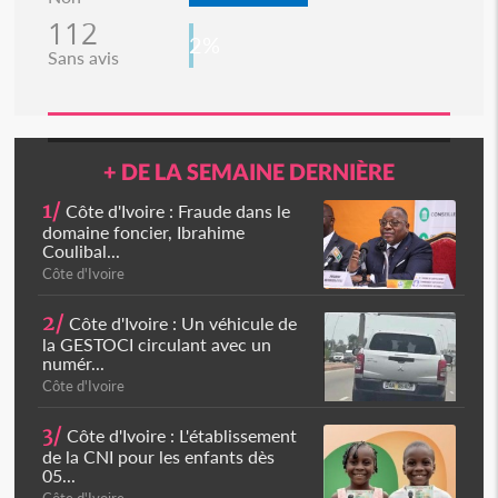
112
2%
Sans avis
+ DE LA SEMAINE DERNIÈRE
1/
Côte d'Ivoire : Fraude dans le
domaine foncier, Ibrahime
Coulibal...
Côte d'Ivoire
2/
Côte d'Ivoire : Un véhicule de
la GESTOCI circulant avec un
numér...
Côte d'Ivoire
3/
Côte d'Ivoire : L'établissement
de la CNI pour les enfants dès
05...