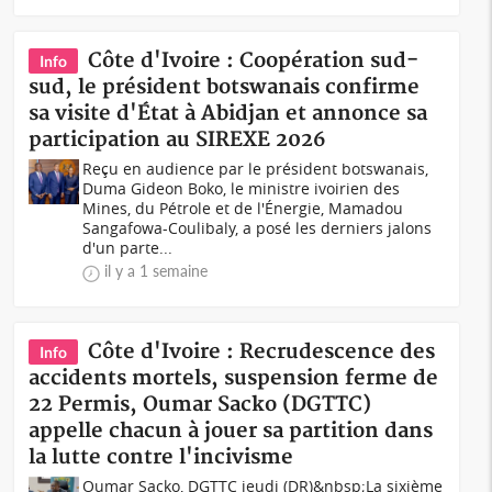
Côte d'Ivoire : Coopération sud-
Info
sud, le président botswanais confirme
sa visite d'État à Abidjan et annonce sa
participation au SIREXE 2026
Reçu en audience par le président botswanais,
Duma Gideon Boko, le ministre ivoirien des
Mines, du Pétrole et de l'Énergie, Mamadou
Sangafowa-Coulibaly, a posé les derniers jalons
d'un parte...
il y a 1 semaine
Côte d'Ivoire : Recrudescence des
Info
accidents mortels, suspension ferme de
22 Permis, Oumar Sacko (DGTTC)
appelle chacun à jouer sa partition dans
la lutte contre l'incivisme
Oumar Sacko, DGTTC jeudi (DR)&nbsp;La sixième