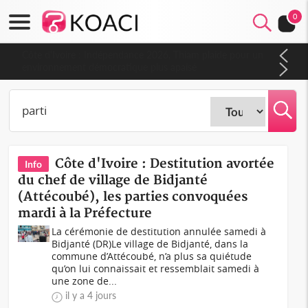
0
Côte d'Ivoire : Indépendance 2026, Thiam plaide pour un
environnement démocratique plus apaisé
Côte d'Ivoire : Destitution avortée
Info
du chef de village de Bidjanté
(Attécoubé), les parties convoquées
mardi à la Préfecture
La cérémonie de destitution annulée samedi à
Bidjanté (DR)Le village de Bidjanté, dans la
commune d’Attécoubé, n’a plus sa quiétude
qu’on lui connaissait et ressemblait samedi à
une zone de...
il y a 4 jours