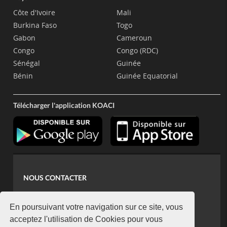
Côte d'Ivoire
Mali
Burkina Faso
Togo
Gabon
Cameroun
Congo
Congo (RDC)
Sénégal
Guinée
Bénin
Guinée Equatorial
Télécharger l'application KOACI
NOUS CONTACTER
contact@koaci.com
koaci@yahoo.fr
En poursuivant votre navigation sur ce site, vous
+225 07 08 85 52 93
acceptez l'utilisation de Cookies pour vous