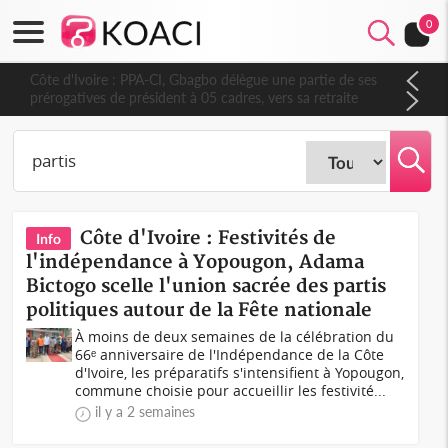
0
Côte d'Ivoire : PPA-CI, Gbagbo délègue une partie de ses
prérogatives de président à 05 cadres, vers sa retraite
politique ?
Côte d'Ivoire : Festivités de
Info
l'indépendance à Yopougon, Adama
Bictogo scelle l'union sacrée des partis
politiques autour de la Fête nationale
À moins de deux semaines de la célébration du
66ᵉ anniversaire de l'Indépendance de la Côte
d'Ivoire, les préparatifs s'intensifient à Yopougon,
commune choisie pour accueillir les festivité...
il y a 2 semaines