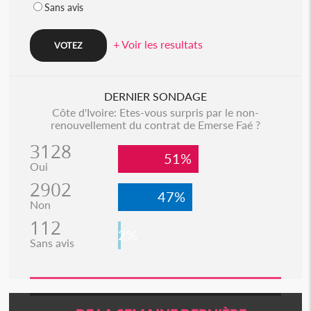
Sans avis
+ Voir les resultats
DERNIER SONDAGE
Côte d'Ivoire: Etes-vous surpris par le non-
renouvellement du contrat de Emerse Faé ?
3128
51%
Oui
2902
47%
Non
112
2%
Sans avis