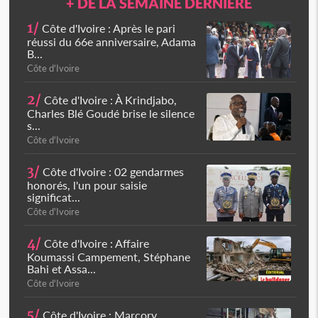
+ DE LA SEMAINE DERNIÈRE
1/
Côte d'Ivoire : Après le pari
réussi du 66e anniversaire, Adama
B...
Côte d'Ivoire
2/
Côte d'Ivoire : À Krindjabo,
Charles Blé Goudé brise le silence
s...
Côte d'Ivoire
3/
Côte d'Ivoire : 02 gendarmes
honorés, l'un pour saisie
significat...
Côte d'Ivoire
4/
Côte d'Ivoire : Affaire
Koumassi Campement, Stéphane
Bahi et Assa...
Côte d'Ivoire
5/
Côte d'Ivoire : Marcory,