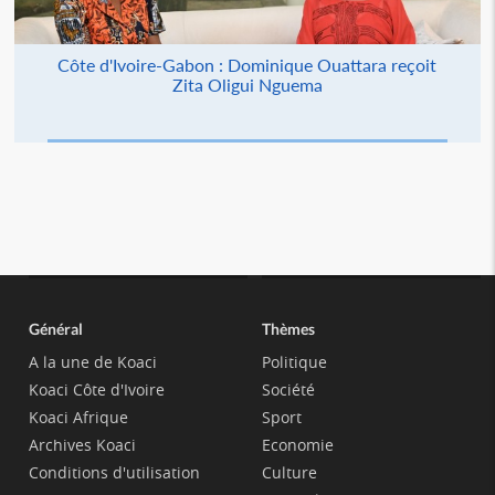
Côte d'Ivoire-Gabon : Dominique Ouattara reçoit
Zita Oligui Nguema
Général
Thèmes
A la une de Koaci
Politique
Koaci Côte d'Ivoire
Société
Koaci Afrique
Sport
Archives Koaci
Economie
Conditions d'utilisation
Culture