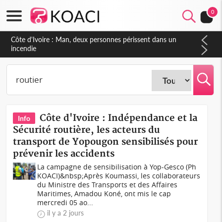
0
Côte d'Ivoire : Séileu, la célébration de la fête nationale
transformée en vaste campagne contre les produits
dépigmentants dangereux
Côte d'Ivoire : Indépendance et la
Info
Sécurité routière, les acteurs du
transport de Yopougon sensibilisés pour
prévenir les accidents
La campagne de sensibilisation à Yop-Gesco (Ph
KOACI)&nbsp;Après Koumassi, les collaborateurs
du Ministre des Transports et des Affaires
Maritimes, Amadou Koné, ont mis le cap
mercredi 05 ao...
il y a 2 jours