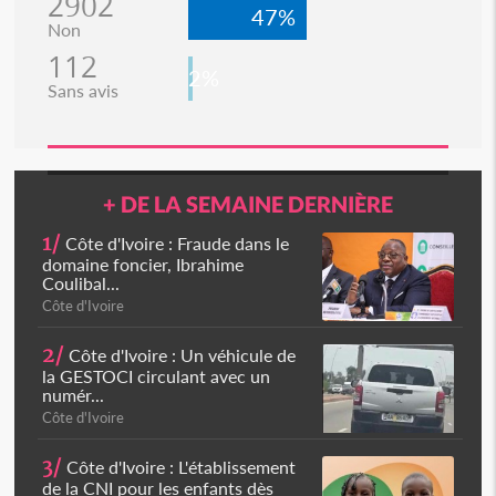
2902
47%
Non
112
2%
Sans avis
+ DE LA SEMAINE DERNIÈRE
1/
Côte d'Ivoire : Fraude dans le
domaine foncier, Ibrahime
Coulibal...
Côte d'Ivoire
2/
Côte d'Ivoire : Un véhicule de
la GESTOCI circulant avec un
numér...
Côte d'Ivoire
3/
Côte d'Ivoire : L'établissement
de la CNI pour les enfants dès