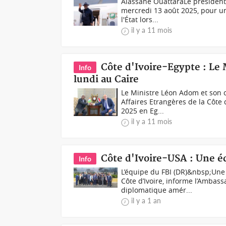
Alassane OuattaraLe président 
mercredi 13 août 2025, pour un
l'État lors...
il y a 11 mois
Côte d'Ivoire-Egypte : Le
Info
lundi au Caire
Le Ministre Léon Adom et son c
Affaires Etrangères de la Côte
2025 en Eg...
il y a 11 mois
Côte d'Ivoire-USA : Une é
Info
L’équipe du FBI (DR)&nbsp;Une 
Côte d’Ivoire, informe l’Ambas
diplomatique amér...
il y a 1 an