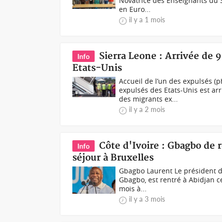
Novatrice des Enseignants du 
en Euro...
il y a 1 mois
Sierra Leone : Arrivée de 9
Info
Etats-Unis
Accueil de l’un des expulsés (
expulsés des Etats-Unis est ar
des migrants ex...
il y a 2 mois
Côte d'Ivoire : Gbagbo de 
Info
séjour à Bruxelles
Gbagbo Laurent Le président du 
Gbagbo, est rentré à Abidjan c
mois à...
il y a 3 mois