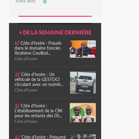
Sans avis
+ DE LA SEMAINE DERNIÈRE
1/
Côte d'Ivoire : Fraude
dans le domaine foncier,
Ibrahime Coulibal...
Côte d'Ivoire
2/
Côte d'Ivoire : Un
véhicule de la GESTOCI
circulant avec un numér...
Côte d'Ivoire
3/
Côte d'Ivoire :
L'établissement de la CNI
pour les enfants dès 05...
Côte d'Ivoire
4/
Côte d'Ivoire : Présumé