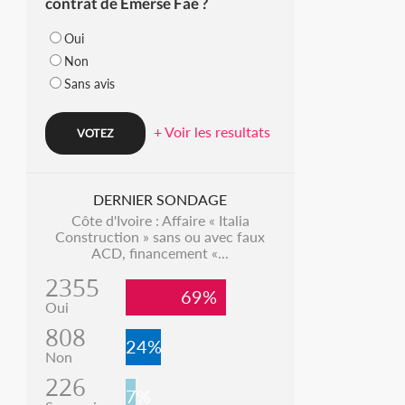
contrat de Emerse Faé ?
Oui
Non
Sans avis
+ Voir les resultats
DERNIER SONDAGE
Côte d'Ivoire : Affaire « Italia
Construction » sans ou avec faux
ACD, financement «...
2355
69%
Oui
808
24%
Non
226
7%