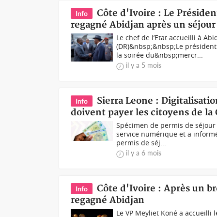
Côte d'Ivoire : Le Préside
Info
regagné Abidjan après un séjour
Le chef de l’Etat accueilli à A
(DR)&nbsp;&nbsp;Le président 
la soirée du&nbsp;mercr...
il y a 5 mois
Sierra Leone : Digitalisati
Info
doivent payer les citoyens de l
Spécimen de permis de séjour 
service numérique et a inform
permis de séj...
il y a 6 mois
Côte d'Ivoire : Après un br
Info
regagné Abidjan
Le VP Meyliet Koné a accueilli