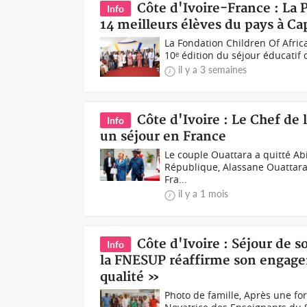
Côte d'Ivoire-France : La 
Info
14 meilleurs élèves du pays à Ca
La Fondation Children Of Africa 
10ᵉ édition du séjour éducatif d
il y a 3 semaines
Côte d'Ivoire : Le Chef de 
Info
un séjour en France
Le couple Ouattara a quitté Ab
République, Alassane Ouattara, 
Fra...
il y a 1 mois
Côte d'Ivoire : Séjour de 
Info
la FNESUP réaffirme son engag
qualité »
Photo de famille, Après une for