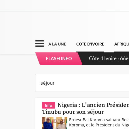
A LA UNE
COTE D'IVOIRE
AFRIQ
FLASH INFO
Nigeria : L'ancien Préside
Info
Tinubu pour son séjour
Ernest Bai Koroma saluant Bola
Koroma, et le Président du Nig