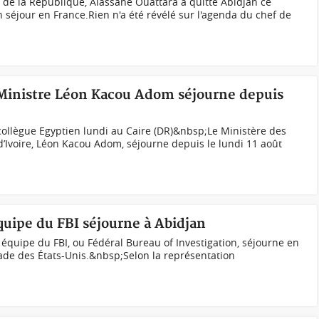
de la République, Alassane Ouattara a quitté Abidjan ce
 séjour en France.Rien n'a été révélé sur l'agenda du chef de
 Ministre Léon Kacou Adom séjourne depuis
ollègue Egyptien lundi au Caire (DR)&nbsp;Le Ministère des
 d’Ivoire, Léon Kacou Adom, séjourne depuis le lundi 11 août
quipe du FBI séjourne à Abidjan
équipe du FBI, ou Fédéral Bureau of Investigation, séjourne en
sade des États-Unis.&nbsp;Selon la représentation