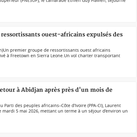
Supérieur (FNESUP), le camarade Ethien Guy Flavien, séjourne
 ressortissants ouest-africains expulsés des
ph)Un premier groupe de ressortissants ouest africains
rivé à Freetown en Sierra Leone.Un vol charter transportant
retour à Abidjan après près d'un mois de
Parti des peuples africains–Côte d’Ivoire (PPA-CI), Laurent
e mardi 5 mai 2026, mettant un terme à un séjour d’environ un