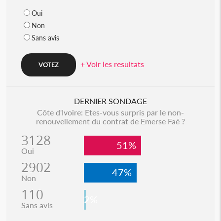
Oui
Non
Sans avis
+ Voir les resultats
DERNIER SONDAGE
Côte d'Ivoire: Etes-vous surpris par le non-
renouvellement du contrat de Emerse Faé ?
3128
51%
Oui
2902
47%
Non
110
2%
Sans avis