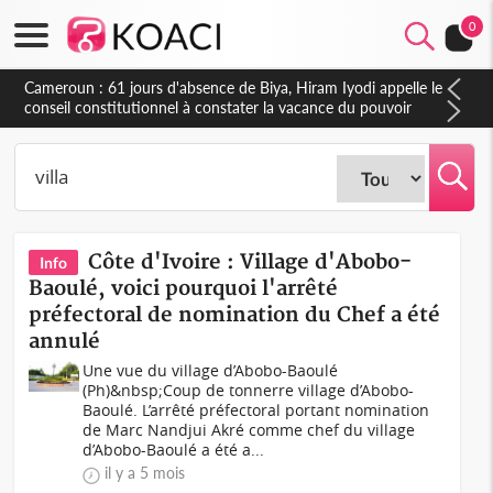
0
Côte d'Ivoire : Fin de la pagaille au PDCI-RDA, Lessiehi bannit
les mouvements sauvages
Côte d'Ivoire : Village d'Abobo-
Info
Baoulé, voici pourquoi l'arrêté
préfectoral de nomination du Chef a été
annulé
Une vue du village d’Abobo-Baoulé
(Ph)&nbsp;Coup de tonnerre village d’Abobo-
Baoulé. L’arrêté préfectoral portant nomination
de Marc Nandjui Akré comme chef du village
d’Abobo-Baoulé a été a...
il y a 5 mois