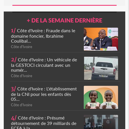
+ DE LA SEMAINE DERNIÈRE
1/
Côte d'Ivoire : Fraude dans le
domaine foncier, Ibrahime
Coulibal...
Côte d'Ivoire
2/
Côte d'Ivoire : Un véhicule de
la GESTOCI circulant avec un
numér...
Côte d'Ivoire
3/
Côte d'Ivoire : L'établissement
de la CNI pour les enfants dès
05...
Côte d'Ivoire
4/
Côte d'Ivoire : Présumé
détournement de 39 milliards de
FCFA à la...