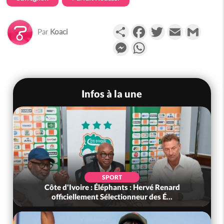
Partager
Facebook
Twitter
Email
Gmail
Par
Koaci
Messenger
WhatsApp
Infos à la une
SOCIÉTÉ
Côte d'Ivoire : Seconde période légale des
ventes soldes du 10 au 31 août 2...