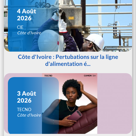
4 Août
2026
CIE
Côte d'Ivoire
Côte d'Ivoire : Pertubations sur la ligne
d'alimentation é...
3 Août
2026
TECNO
Côte d'Ivoire