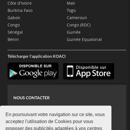
Côte d'Ivoire
Mali
Burkina Faso
Togo
Gabon
Cameroun
Congo
Congo (RDC)
Sénégal
Guinée
Bénin
Guinée Equatorial
Télécharger l'application KOACI
NOUS CONTACTER
contact@koaci.com
koaci@yahoo.fr
En poursuivant votre navigation sur ce site, vous
+225 07 08 85 52 93
acceptez l'utilisation de Cookies pour vous
proposer des publicités adaptées à vos centres