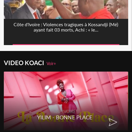
Côte d'Ivoire : Violences tragiques à Kossandji (Mé)
ayant fait 03 morts, Achi : « le...
VIDEO KOACI
Voir+
RAP IVOIRE
RENARD BARAKISSA - DOS DE
CHAT