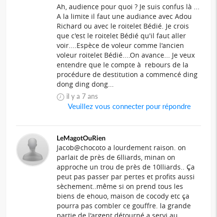
Ah, audience pour quoi ? Je suis confus là ...
A la limite il faut une audiance avec Adou
Richard ou avec le roitelet Bédié. Je crois
que c'est le roitelet Bédié qu'il faut aller
voir....Espèce de voleur comme l'ancien
voleur roitelet Bédié....On avance... Je veux
entendre que le compte à rebours de la
procédure de destitution a commencé ding
dong ding dong...
il y a 7 ans
Veuillez vous connecter pour répondre
LeMagotOuRien
Jacob@chocoto a lourdement raison. on
parlait de près de 6lliards, minan on
approche un trou de près de 10lliards.. Ça
peut pas passer par pertes et profits aussi
sèchement..même si on prend tous les
biens de ehouo, maison de cocody etc ça
pourra pas combler ce gouffre. la grande
partie de l'argent détourné a servi au