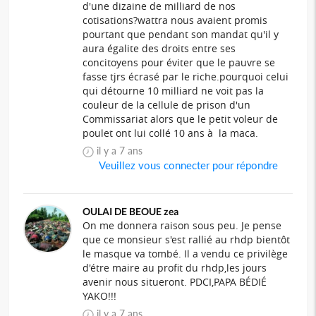
d'une dizaine de milliard de nos
cotisations?wattra nous avaient promis
pourtant que pendant son mandat qu'il y
aura égalite des droits entre ses
concitoyens pour éviter que le pauvre se
fasse tjrs écrasé par le riche.pourquoi celui
qui détourne 10 milliard ne voit pas la
couleur de la cellule de prison d'un
Commissariat alors que le petit voleur de
poulet ont lui collé 10 ans à la maca.
il y a 7 ans
Veuillez vous connecter pour répondre
OULAI DE BEOUE zea
On me donnera raison sous peu. Je pense
que ce monsieur s'est rallié au rhdp bientôt
le masque va tombé. Il a vendu ce privilège
d'étre maire au profit du rhdp,les jours
avenir nous situeront. PDCI,PAPA BÉDIÉ
YAKO!!!
il y a 7 ans