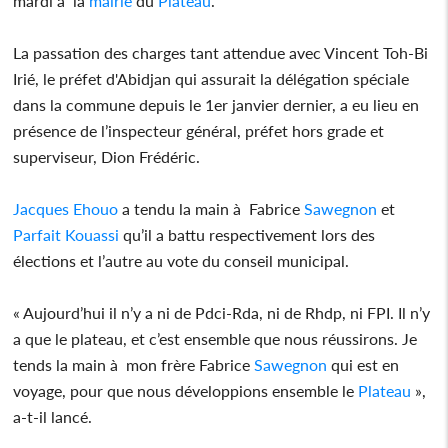
mardi à la
mairie
du
Plateau
.
La passation des charges tant attendue avec Vincent Toh-Bi
Irié, le préfet d'Abidjan qui assurait la délégation spéciale
dans la commune depuis le 1er janvier dernier, a eu lieu en
présence de l’inspecteur général, préfet hors grade et
superviseur, Dion Frédéric.
Jacques Ehouo
a tendu la main à Fabrice
Sawegnon
et
Parfait Kouassi
qu’il a battu respectivement lors des
élections et l’autre au vote du conseil municipal.
« Aujourd’hui il n’y a ni de Pdci-Rda, ni de Rhdp, ni FPI. Il n’y
a que le plateau, et c’est ensemble que nous réussirons. Je
tends la main à mon frère Fabrice
Sawegnon
qui est en
voyage, pour que nous développions ensemble le
Plateau
»,
a-t-il lancé.