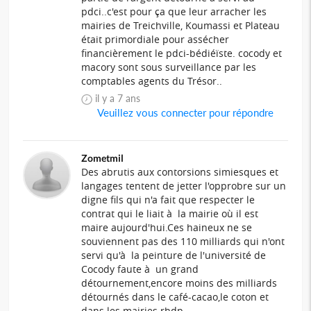
pdci..c'est pour ça que leur arracher les
mairies de Treichville, Koumassi et Plateau
était primordiale pour assécher
financièrement le pdci-bédiéïste. cocody et
macory sont sous surveillance par les
comptables agents du Trésor..
il y a 7 ans
Veuillez vous connecter pour répondre
Zometmil
Des abrutis aux contorsions simiesques et
langages tentent de jetter l'opprobre sur un
digne fils qui n'a fait que respecter le
contrat qui le liait à la mairie où il est
maire aujourd'hui.Ces haineux ne se
souviennent pas des 110 milliards qui n'ont
servi qu'à la peinture de l'université de
Cocody faute à un grand
détournement,encore moins des milliards
détournés dans le café-cacao,le coton et
dans les mairies rhdp.