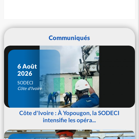
Communiqués
6 Août
2026
SODECI
Côte d'Ivoire
Côte d'Ivoire : À Yopougon, la SODECI
intensifie les opéra...