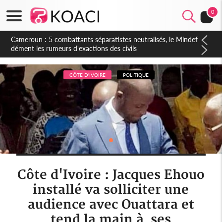
0
Cameroun : 5 combattants séparatistes neutralisés, le Mindef
dément les rumeurs d'exactions des civils
CÔTE D'IVOIRE
POLITIQUE
Côte d'Ivoire : Jacques Ehouo
installé va solliciter une
audience avec Ouattara et
tend la main à ses