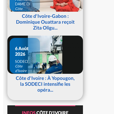
DAME CI
Côte
d'Ivoire
Côte d'Ivoire-Gabon :
Dominique Ouattara reçoit
Zita Oligu...
6 Août
2026
SODECI
Côte
d'Ivoire
Côte d'Ivoire : À Yopougon,
la SODECI intensifie les
opéra...
INFOS
CÔTE D'IVOIRE