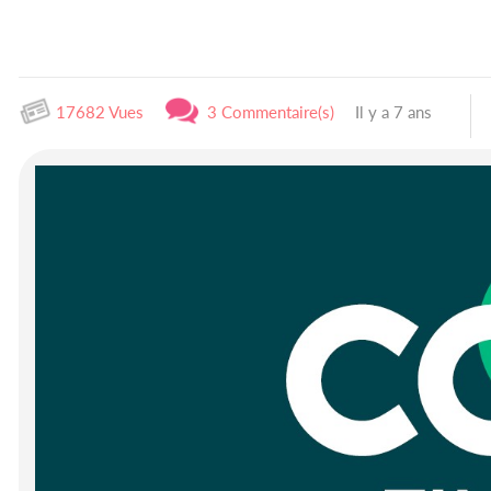
17682 Vues
3 Commentaire(s)
Il y a 7 ans