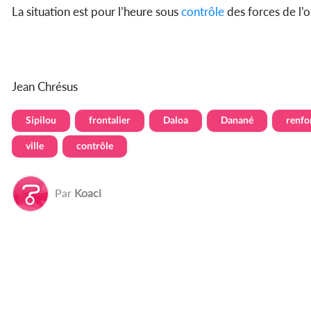
La situation est pour l’heure sous
contrôle
des forces de l’o
Jean Chrésus
Sipilou
frontalier
Daloa
Danané
renfo
ville
contrôle
Par
Koaci