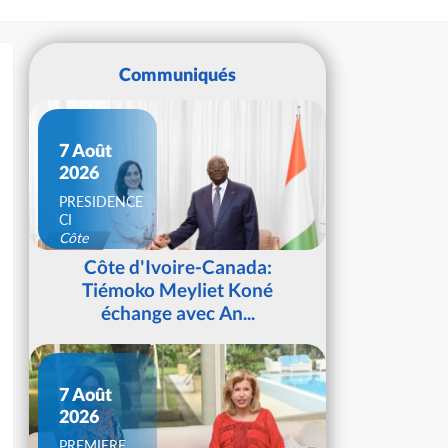
Communiqués
7 Août
2026
PRESIDENCE
CI
Côte
d'Ivoire
Côte d'Ivoire-Canada:
Tiémoko Meyliet Koné
échange avec An...
7 Août
2026
PREMIERE