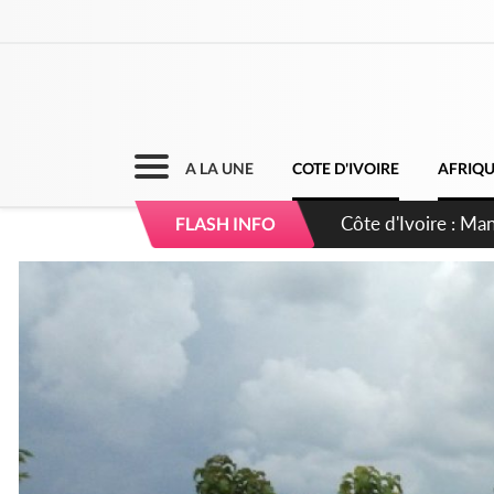
A LA UNE
COTE D'IVOIRE
AFRIQ
Côte d'Ivoire : Séi
FLASH INFO
dépigmentants da