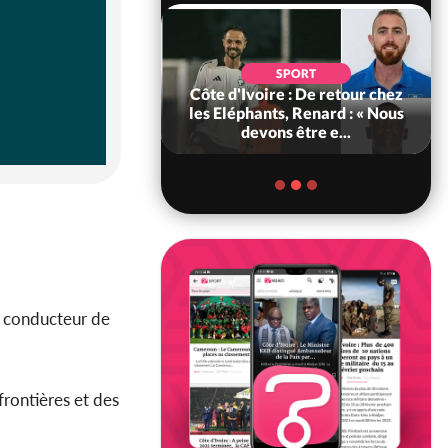
POLITIQUE
d'Ivoire : 66e
SPORT
versaire de
Côte d'Ivoire : De retour chez
ance, les Forces de
les Eléphants, Renard : « Nous
fense e...
devons être e...
e conducteur de
frontières et des