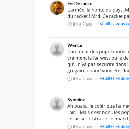
FerDeLance
L'armée, la honte du pays. 
du racket ! Mrd. Ce racket 
Veuillez vous c
il y a 7 ans
Wence
Comment des populations peuv
vraiment le far west ou le d
qu'il n'ya pas securite dans 
gregaire quand vous etes fa
Veuillez vous c
il y a 7 ans
Symbioz
Ah ouais.. le colérique haine
l'air... Mais c'est bon.. les
se laisser distraire.. ni march
Veuillez vous c
il y a 7 ans