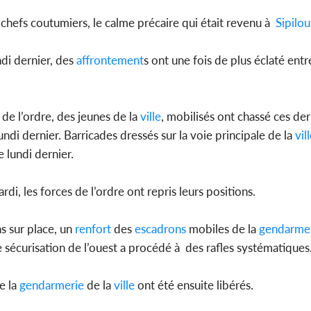
 chefs coutumiers, le calme précaire qui était revenu à
Sipilou
di dernier, des
affrontement
s ont une fois de plus éclaté entr
 de l’ordre, des jeunes de la
ville
, mobilisés ont chassé ces der
undi dernier. Barricades dressés sur la voie principale de la
vil
e lundi dernier.
i, les forces de l’ordre ont repris leurs positions.
s sur place, un
renfort
des
escadrons
mobiles de la
gendarme
e sécurisation de l’ouest a procédé à des rafles systématiques
e la
gendarmerie
de la
ville
ont été ensuite libérés.