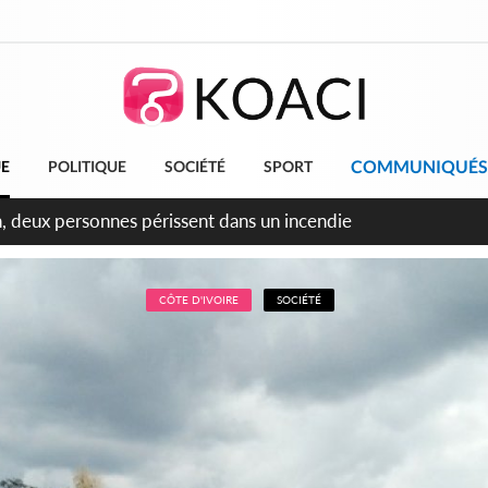
COMMUNIQUÉS
UE
POLITIQUE
SOCIÉTÉ
SPORT
leu, la célébration de la fête nationale transformée en vaste 
ngereux
CÔTE D'IVOIRE
SOCIÉTÉ