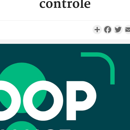
contrôle
Partager
Faceboo
Twi
Côte d'I
personnes 
Côte d'Ivo
son coll
million