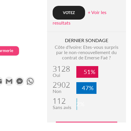
+ Voir les
resultats
DERNIER SONDAGE
Côte d'Ivoire: Etes-vous surpris
armerie
par le non-renouvellement du
contrat de Emerse Faé ?
3128
51%
Oui
k
tter
Email
Gmail
Messenger
WhatsApp
2902
47%
Non
112
2%
Sans avis