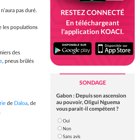
n’aura pas duré.
RESTEZ CONNECTÉ
En téléchargeant
e les populations
l'application KOACI.
niers des
le
, pneus brûlés
SONDAGE
Gabon : Depuis son ascension
au pouvoir, Oligui Nguema
rie
de
Daloa
, de
vous parait-il compétent ?
.
Oui
Non
Sans avis