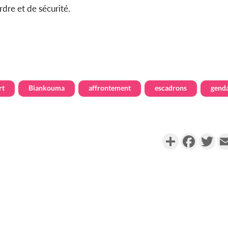
rdre et de sécurité.
rt
Biankouma
affrontement
escadrons
gend
Partager
Faceboo
Twi