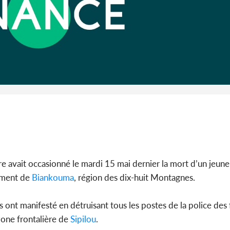
Côte 
anni
l'Indépend
Dé
 avait occasionné le mardi 15 mai dernier la mort d’un jeun
tement de
Biankouma
, région des dix-huit Montagnes.
 ont manifesté en détruisant tous les postes de la police des 
 zone frontalière de
Sipilou
.