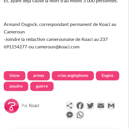
Et, ayant déjà causé la mort d'au moins 3 000 personnes.
Armand Ougock, correspondant permanent de Koaci au
Cameroun
-Joindre la rédaction camerounaise de Koaci au 237
691154277-ou cameroun@koaci.com
Usine
armes
crise anglophone
Engins
poudre
guerre
Partager
Facebook
Twitter
Email
Gmail
Par
Koaci
Messenger
WhatsApp