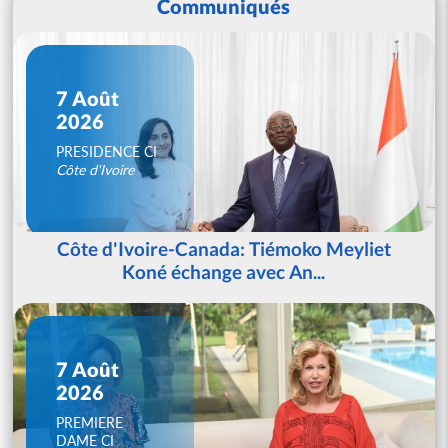
Communiqués
7 Août
2026
PRESIDENCE CI
Côte d'Ivoire
Côte d'Ivoire-Canada: Tiémoko Meyliet
Koné échange avec An...
7 Août
2026
PREMIERE
DAME CI