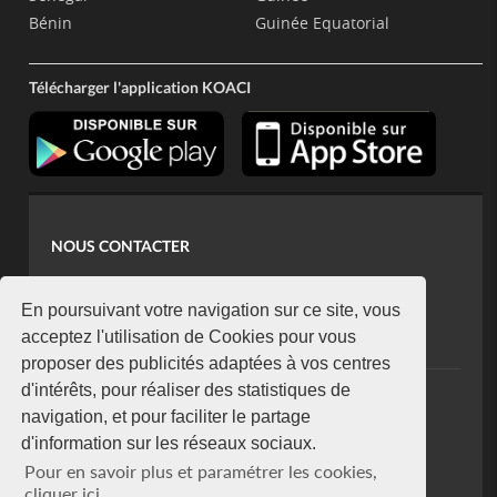
Bénin
Guinée Equatorial
Télécharger l'application KOACI
NOUS CONTACTER
contact@koaci.com
koaci@yahoo.fr
En poursuivant votre navigation sur ce site, vous
+225 07 08 85 52 93
acceptez l'utilisation de Cookies pour vous
proposer des publicités adaptées à vos centres
d'intérêts, pour réaliser des statistiques de
NEWSLETTER
navigation, et pour faciliter le partage
Restez connecté via notre newsletter
d'information sur les réseaux sociaux.
S'abonner
Pour en savoir plus et paramétrer les cookies,
Se désabonner
cliquer ici