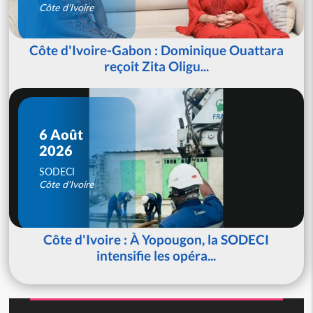
Côte d'Ivoire
Côte d'Ivoire-Gabon : Dominique Ouattara
reçoit Zita Oligu...
6 Août
2026
SODECI
Côte d'Ivoire
Côte d'Ivoire : À Yopougon, la SODECI
intensifie les opéra...