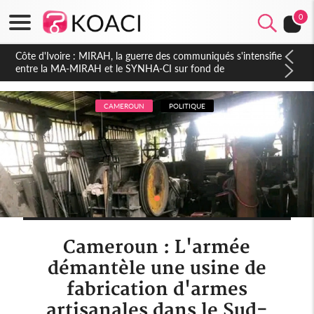
0
Côte d'Ivoire : Indépendance 2026, Thiam plaide pour un
environnement démocratique plus apaisé
CAMEROUN
POLITIQUE
Cameroun : L'armée
démantèle une usine de
fabrication d'armes
artisanales dans le Sud-