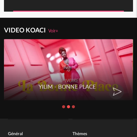
VIDEO KOACI
Voir+
RAP IVOIRE
YILIM - BONNE PLACE
Général
Thèmes