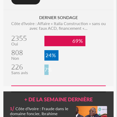
DERNIER SONDAGE
Côte d'Ivoire : Affaire « Italia Construction » sans ou
avec faux ACD, financement «...
2355
69%
Oui
808
24%
Non
226
7%
Sans avis
+ DE LA SEMAINE DERNIÈRE
1/
Côte d'Ivoire : Fraude dans le
domaine foncier, Ibrahime