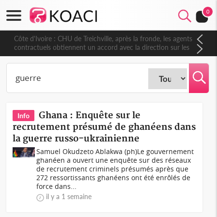
0
Côte d'Ivoire : CHU de Treichville, après la fronde, les agents
contractuels obtiennent un accord avec la direction sur les
arriérés du SMIG 2023
Ghana : Enquête sur le
Info
recrutement présumé de ghanéens dans
la guerre russo-ukrainienne
Samuel Okudzeto Ablakwa (ph)Le gouvernement
ghanéen a ouvert une enquête sur des réseaux
de recrutement criminels présumés après que
272 ressortissants ghanéens ont été enrôlés de
force dans...
il y a 1 semaine