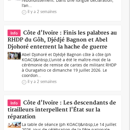
rebondissement. Dans une longue déclaration,
l'an...
il y a 2 semaines
Côte d'Ivoire : Finis les palabres au
Info
RHDP du Gôh, Djédjé Bagnon et Abel
Djohoré enterrent la hache de guerre
Abel Djohoré et Djédjé Bagnon côte à côte (ph
KOACI)&nbsp;L’unité a été le maître-mot de la
cérémonie de remise de cartes de militant RHDP
à Ouragahio ce dimanche 19 juillet 2026. Le
coordon...
il y a 2 semaines
Côte d'Ivoire : Les descendants de
Info
tirailleurs interpellent l'État sur la
réparation
La table de séance (ph KOACI)&nbsp;Le 14 juillet
2026, jour de célébration de la Fête nationale