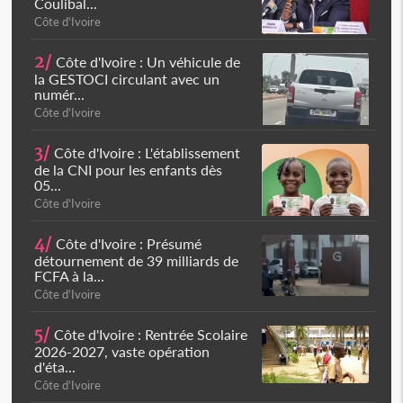
Coulibal...
Côte d'Ivoire
2/
Côte d'Ivoire : Un véhicule de
la GESTOCI circulant avec un
numér...
Côte d'Ivoire
3/
Côte d'Ivoire : L'établissement
de la CNI pour les enfants dès
05...
Côte d'Ivoire
4/
Côte d'Ivoire : Présumé
détournement de 39 milliards de
FCFA à la...
Côte d'Ivoire
5/
Côte d'Ivoire : Rentrée Scolaire
2026-2027, vaste opération
d'éta...
Côte d'Ivoire