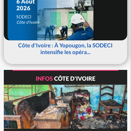
6 Août
2026
SODECI
Côte d'Ivoire
Côte d'Ivoire : À Yopougon, la SODECI
intensifie les opéra...
INFOS
CÔTE D'IVOIRE