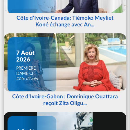
Côte d'Ivoire-Canada: Tiémoko Meyliet
Koné échange avec An...
7 Août
2026
PREMIERE
DAME CI
Côte d'Ivoire
Côte d'Ivoire-Gabon : Dominique Ouattara
reçoit Zita Oligu...