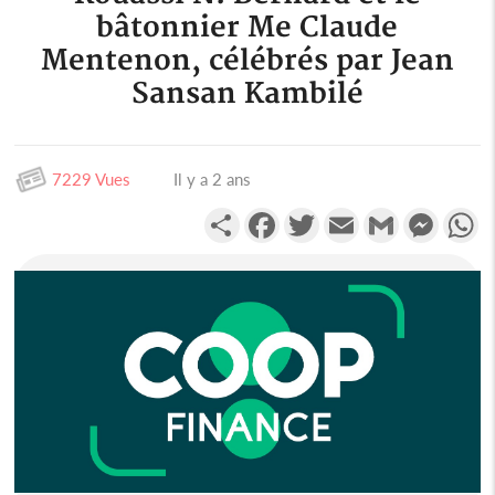
bâtonnier Me Claude
Mentenon, célébrés par Jean
Sansan Kambilé
7229 Vues
Il y a 2 ans
Partager
Facebook
Twitter
Email
Gmail
Messen
W