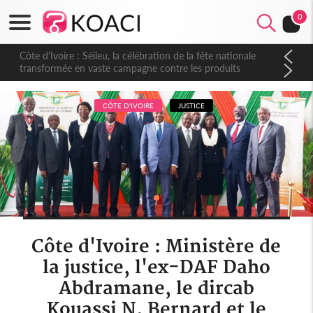
0
Côte d'Ivoire : Séileu, la célébration de la fête nationale
transformée en vaste campagne contre les produits
dépigmentants dangereux
CÔTE D'IVOIRE
JUSTICE
Côte d'Ivoire : Ministère de
la justice, l'ex-DAF Daho
Abdramane, le dircab
Kouassi N. Bernard et le