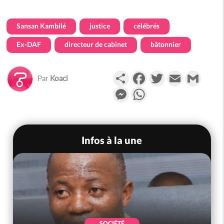
Sansan Kambilé
justice
célébrés
Ex-DAF
directeur de cabinet
bâtonnier
Partager
Facebook
Twitter
Email
Gmail
Par
Koaci
Messenger
WhatsApp
Infos à la une
SOCIÉTÉ