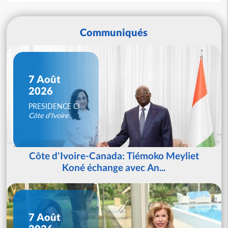
Communiqués
7 Août
2026
PRESIDENCE CI
Côte d'Ivoire
Côte d'Ivoire-Canada: Tiémoko Meyliet
Koné échange avec An...
7 Août