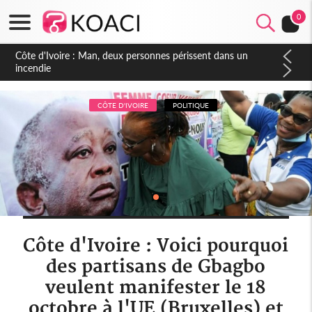
0
Côte d'Ivoire : Séileu, la célébration de la fête nationale
transformée en vaste campagne contre les produits
dépigmentants dangereux
CÔTE D'IVOIRE
POLITIQUE
Côte d'Ivoire : Voici pourquoi
des partisans de Gbagbo
veulent manifester le 18
octobre à l'UE (Bruxelles) et