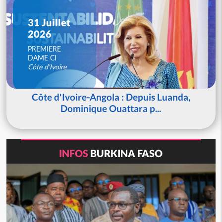
31 Juillet
2026
PREMIERE
DAME CI
Côte d'Ivoire
Côte d'Ivoire-Angola : Depuis Luanda,
Dominique Ouattara p...
INFOS
BURKINA FASO