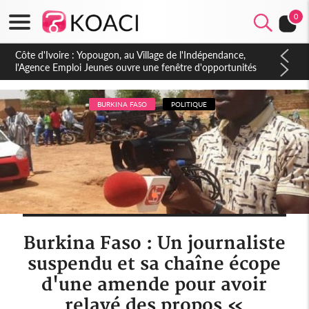
0
Côte d'Ivoire : CHU de Treichville, après la fronde, les agents
contractuels obtiennent un accord avec la direction sur les
arriérés du SMIG 2023
BURKINA FASO
POLITIQUE
Burkina Faso : Un journaliste
suspendu et sa chaîne écope
d'une amende pour avoir
relayé des propos «