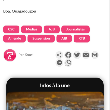
Boa, Ouagadougou
CSC
Médias
AJB
Journalistes
Amende
Suspension
AIB
RTB
Partager
Facebook
Twitter
Email
Gmail
Par
Koaci
Messenger
WhatsApp
Infos à la une