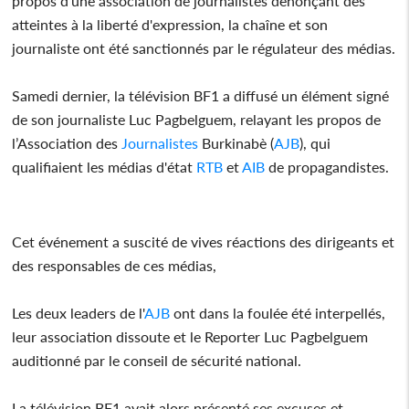
propos d'une association de journalistes dénonçant des
atteintes à la liberté d'expression, la chaîne et son
journaliste ont été sanctionnés par le régulateur des médias.
Samedi dernier, la télévision BF1 a diffusé un élément signé
de son journaliste Luc Pagbelguem, relayant les propos de
l’Association des
Journalistes
Burkinabè (
AJB
), qui
qualifiaient les médias d'état
RTB
et
AIB
de propagandistes.
Cet événement a suscité de vives réactions des dirigeants et
des responsables de ces médias,
Les deux leaders de l'
AJB
ont dans la foulée été interpellés,
leur association dissoute et le Reporter Luc Pagbelguem
auditionné par le conseil de sécurité national.
La télévision BF1 avait alors présenté ses excuses et