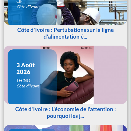
CIE
Côte d'Ivoire
Côte d'Ivoire : Pertubations sur la ligne
d'alimentation é...
3 Août
2026
TECNO
Côte d'Ivoire
Côte d'Ivoire : L'économie de l'attention :
pourquoi les j...