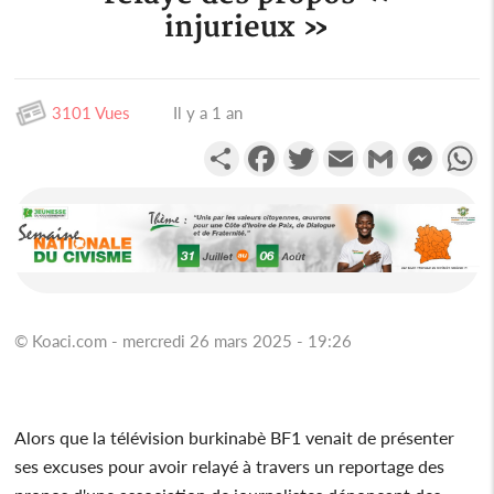
injurieux »
3101 Vues
Il y a 1 an
Partager
Facebook
Twitter
Email
Gmail
Messen
W
© Koaci.com - mercredi 26 mars 2025 - 19:26
Alors que la télévision burkinabè BF1 venait de présenter
ses excuses pour avoir relayé à travers un reportage des