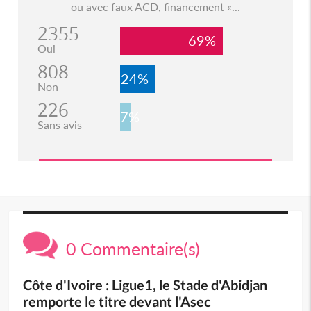
ou avec faux ACD, financement «...
2355
69%
Oui
808
24%
Non
226
7%
Sans avis
0 Commentaire(s)
Côte d'Ivoire : Ligue1, le Stade d'Abidjan
remporte le titre devant l'Asec