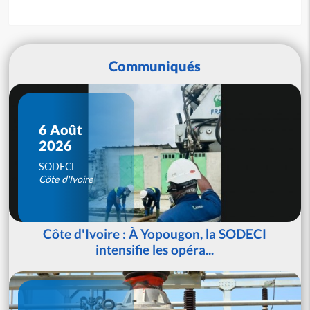
Communiqués
6 Août
2026
SODECI
Côte d'Ivoire
Côte d'Ivoire : À Yopougon, la SODECI
intensifie les opéra...