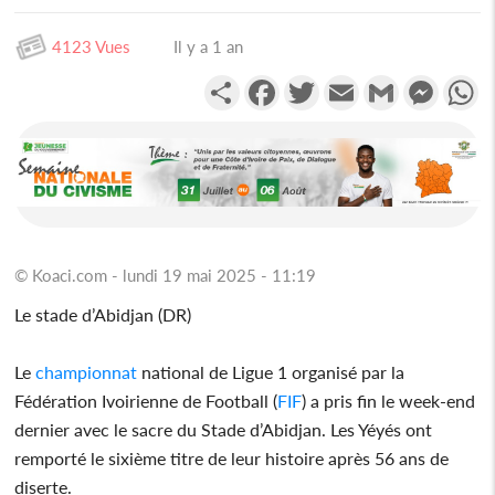
4123 Vues
Il y a 1 an
Partager
Facebook
Twitter
Email
Gmail
Messen
W
© Koaci.com - lundi 19 mai 2025 - 11:19
Le stade d’Abidjan (DR)
Le
championnat
national de Ligue 1 organisé par la
Fédération Ivoirienne de Football (
FIF
) a pris fin le week-end
dernier avec le sacre du Stade d’Abidjan. Les Yéyés ont
remporté le sixième titre de leur histoire après 56 ans de
diserte.