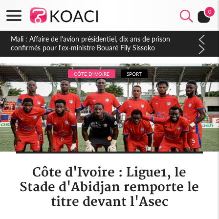
0
Nigeria : Le Togo et le Cameroun principaux acheteurs des
produits de la raffinerie Dangote en juillet
CÔTE D'IVOIRE
SPORT
Côte d'Ivoire : Ligue1, le
Stade d'Abidjan remporte le
titre devant l'Asec