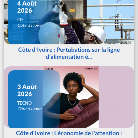
4 Août
2026
CIE
Côte d'Ivoire
Côte d'Ivoire : Pertubations sur la ligne
d'alimentation é...
3 Août
2026
TECNO
Côte d'Ivoire
Côte d'Ivoire : L'économie de l'attention :