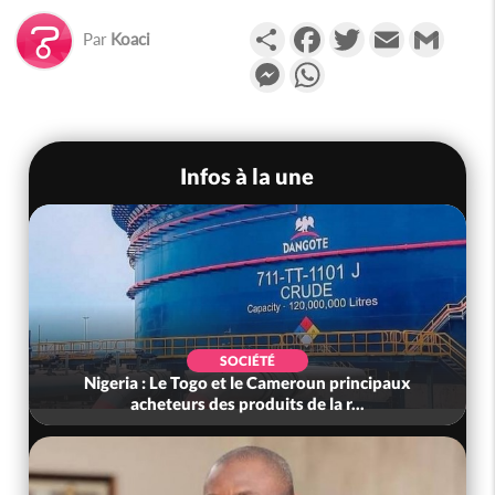
Partager
Facebook
Twitter
Email
Gmail
Par
Koaci
Messenger
WhatsApp
Infos à la une
SOCIÉTÉ
Nigeria : Le Togo et le Cameroun principaux
acheteurs des produits de la r...