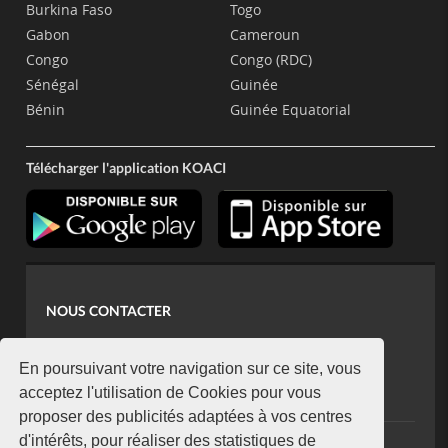
Burkina Faso
Togo
Gabon
Cameroun
Congo
Congo (RDC)
Sénégal
Guinée
Bénin
Guinée Equatorial
Télécharger l'application KOACI
NOUS CONTACTER
contact@koaci.com
koaci@yahoo.fr
En poursuivant votre navigation sur ce site, vous
+225 07 08 85 52 93
acceptez l'utilisation de Cookies pour vous
proposer des publicités adaptées à vos centres
d'intérêts, pour réaliser des statistiques de