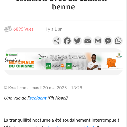
benne
6895 Vues
Il y a 1 an
Partager
Facebook
Twitter
Email
Gmail
Messen
W
© Koaci.com - mardi 20 mai 2025 - 13:28
Une vue de l'
accident
(Ph Koaci)
La tranquillité nocturne a été soudainement interrompue à