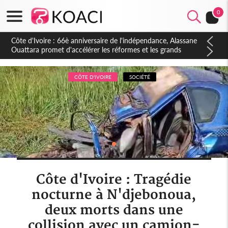
0
Côte d'Ivoire : À Abidjan, Amadou Oury Bah admire le modèle
ivoirien et veut s'en inspirer pour accélérer le développement
de la Guinée
CÔTE D'IVOIRE
SOCIÉTÉ
Côte d'Ivoire : Tragédie
nocturne à N'djebonoua,
deux morts dans une
collision avec un camion-