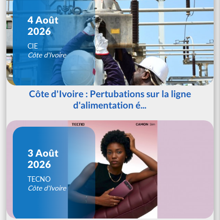
4 Août
2026
CIE
Côte d'Ivoire
Côte d'Ivoire : Pertubations sur la ligne
d'alimentation é...
3 Août
2026
TECNO
Côte d'Ivoire