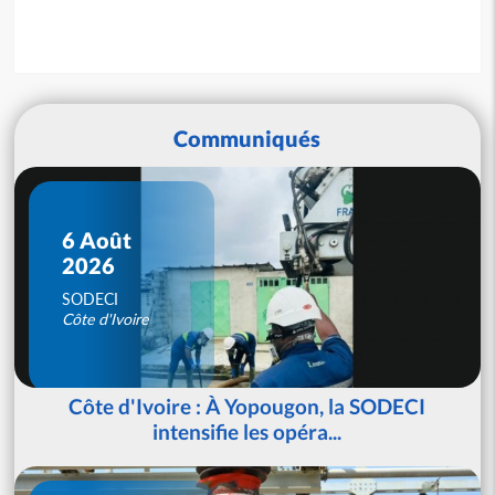
Communiqués
6 Août
2026
SODECI
Côte d'Ivoire
Côte d'Ivoire : À Yopougon, la SODECI
intensifie les opéra...