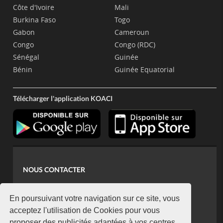
Côte d'Ivoire
Mali
Burkina Faso
Togo
Gabon
Cameroun
Congo
Congo (RDC)
Sénégal
Guinée
Bénin
Guinée Equatorial
Télécharger l'application KOACI
NOUS CONTACTER
contact@koaci.com
koaci@yahoo.fr
En poursuivant votre navigation sur ce site, vous
+225 07 08 85 52 93
acceptez l'utilisation de Cookies pour vous
proposer des publicités adaptées à vos centres