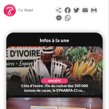
Partager
Facebook
Twitter
Email
Gmail
Par
Koaci
Messenger
WhatsApp
Infos à la une
SOCIÉTÉ
Côte d'Ivoire : Fin du rachat des 100 000
tonnes de cacao, le SYNARFA-CI co...