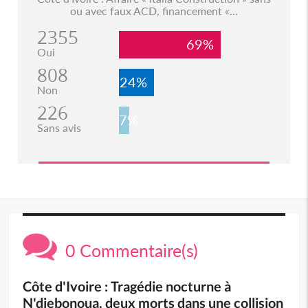
ou avec faux ACD, financement «...
2355
69%
Oui
808
24%
Non
226
7%
Sans avis
0 Commentaire(s)
Côte d'Ivoire : Tragédie nocturne à
N'djebonoua, deux morts dans une collision