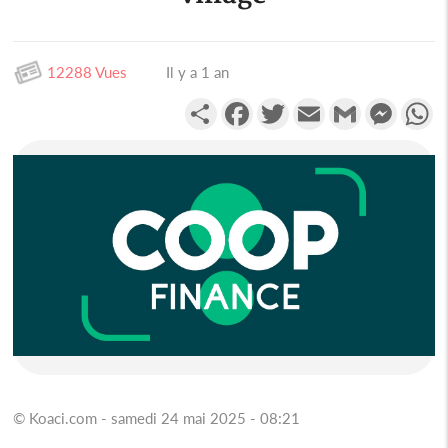
12288 Vues
Il y a 1 an
Partager
Facebook
Twitter
Email
Gmail
Messen
W
© Koaci.com - samedi 24 mai 2025 - 08:21