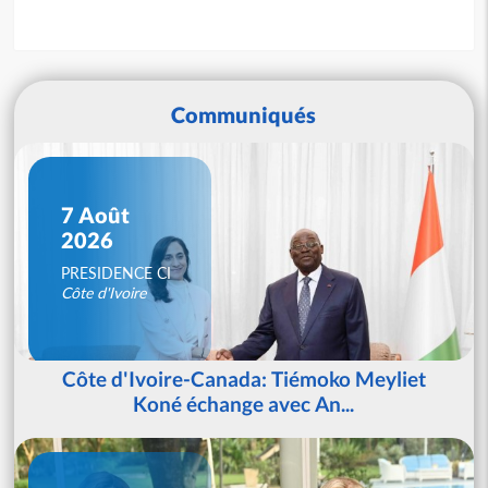
Communiqués
7 Août
2026
PRESIDENCE CI
Côte d'Ivoire
Côte d'Ivoire-Canada: Tiémoko Meyliet
Koné échange avec An...