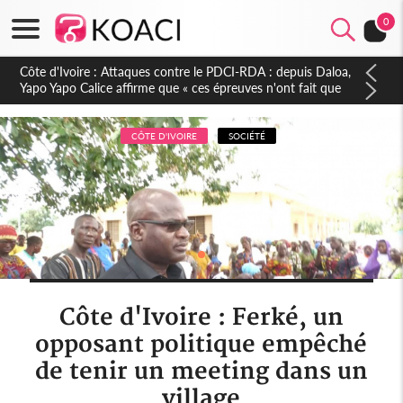
0
Côte d'Ivoire : Le Colonel-Major Fofié Kouakou est décédé,
l'armée perd une figure de la 2e Région militaire
CÔTE D'IVOIRE
SOCIÉTÉ
Côte d'Ivoire : Ferké, un
opposant politique empêché
de tenir un meeting dans un
village