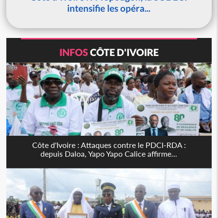
intensifie les opéra...
INFOS
CÔTE D'IVOIRE
Côte d'Ivoire : Attaques contre le PDCI-RDA :
depuis Daloa, Yapo Yapo Calice affirme...