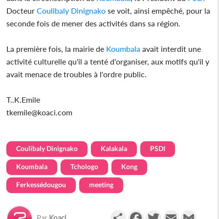
Docteur
Coulibaly Dinignako
se voit, ainsi empêché, pour la
seconde fois de mener des activités dans sa région.
La première fois, la mairie de
Koumbala
avait interdit une
activité culturelle qu'il a tenté d'organiser, aux motifs qu'il y
avait menace de troubles à l'ordre public.
T..K.Emile
tkemile@koaci.com
Coulibaly Dinignako
Kalakala
PSDI
Koumbala
Tchologo
Kong
Ferkessédougou
meeting
Partager
Facebook
Twitter
Email
Gmail
Par
Koaci