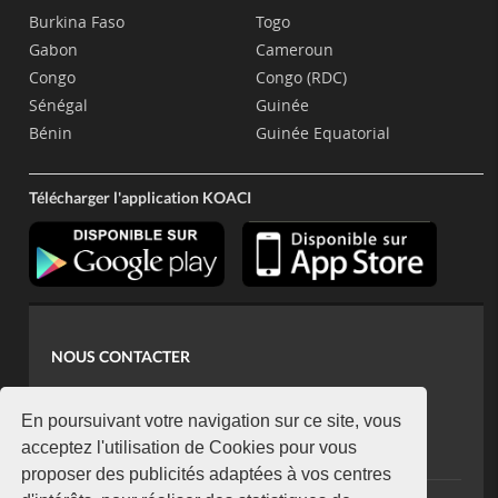
Burkina Faso
Togo
Gabon
Cameroun
Congo
Congo (RDC)
Sénégal
Guinée
Bénin
Guinée Equatorial
Télécharger l'application KOACI
NOUS CONTACTER
contact@koaci.com
koaci@yahoo.fr
En poursuivant votre navigation sur ce site, vous
+225 07 08 85 52 93
acceptez l'utilisation de Cookies pour vous
proposer des publicités adaptées à vos centres