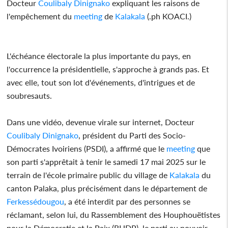
Docteur
Coulibaly Dinignako
expliquant les raisons de
l'empêchement du
meeting
de
Kalakala
(.ph KOACI.)
L'échéance électorale la plus importante du pays, en
l'occurrence la présidentielle, s'approche à grands pas. Et
avec elle, tout son lot d'événements, d'intrigues et de
soubresauts.
Dans une vidéo, devenue virale sur internet, Docteur
Coulibaly Dinignako
, président du Parti des Socio-
Démocrates Ivoiriens (PSDI), a affirmé que le
meeting
que
son parti s'apprêtait à tenir le samedi 17 mai 2025 sur le
terrain de l'école primaire public du village de
Kalakala
du
canton Palaka, plus précisément dans le département de
Ferkessédougou
, a été interdit par des personnes se
réclamant, selon lui, du Rassemblement des Houphouëtistes
pour la Démocratie et la Paix (RHDP), le parti au pouvoir.