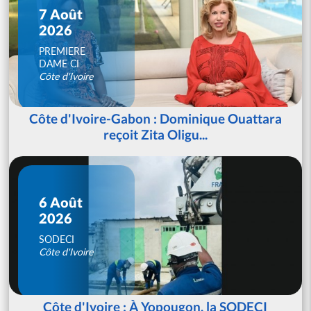
7 Août
2026
PREMIERE
DAME CI
Côte d'Ivoire
Côte d'Ivoire-Gabon : Dominique Ouattara
reçoit Zita Oligu...
6 Août
2026
SODECI
Côte d'Ivoire
Côte d'Ivoire : À Yopougon, la SODECI