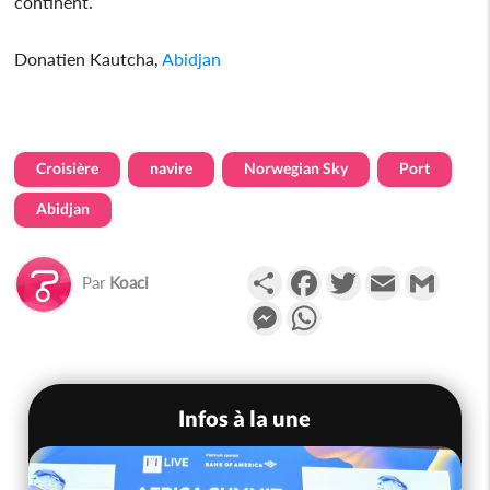
continent.
Donatien Kautcha,
Abidjan
Croisière
navire
Norwegian Sky
Port
Abidjan
Partager
Facebook
Twitter
Email
Gmail
Par
Koaci
Messenger
WhatsApp
Infos à la une