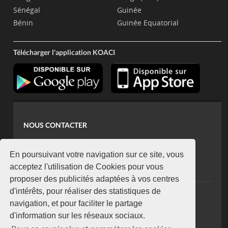
Sénégal
Guinée
Bénin
Guinée Equatorial
Télécharger l'application KOACI
NOUS CONTACTER
contact@koaci.com
koaci@yahoo.fr
En poursuivant votre navigation sur ce site, vous
+225 07 08 85 52 93
acceptez l'utilisation de Cookies pour vous
proposer des publicités adaptées à vos centres
d'intérêts, pour réaliser des statistiques de
NEWSLETTER
navigation, et pour faciliter le partage
Restez connecté via notre newsletter
d'information sur les réseaux sociaux.
S'abonner