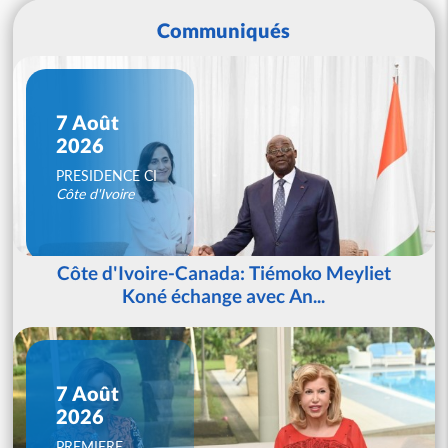
Communiqués
7 Août
2026
PRESIDENCE CI
Côte d'Ivoire
Côte d'Ivoire-Canada: Tiémoko Meyliet
Koné échange avec An...
7 Août
2026
PREMIERE