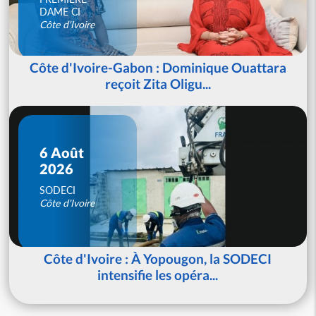
DAME CI
Côte d'Ivoire
Côte d'Ivoire-Gabon : Dominique Ouattara
reçoit Zita Oligu...
6 Août
2026
SODECI
Côte d'Ivoire
Côte d'Ivoire : À Yopougon, la SODECI
intensifie les opéra...