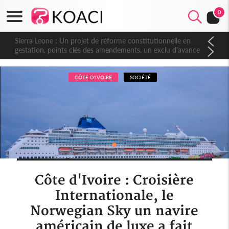
0
Sierra Leone : Un projet de réforme constitutionnelle en
gestation, points clés des amendements, un exclu d'avance
CÔTE D'IVOIRE
SOCIÉTÉ
Côte d'Ivoire : Croisière
Internationale, le
Norwegian Sky un navire
américain de luxe a fait