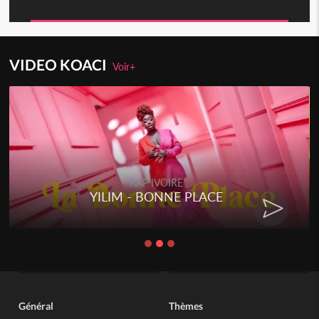
VIDEO KOACI
Voir+
RAP IVOIRE
YILIM - BONNE PLACE
Général
Thèmes