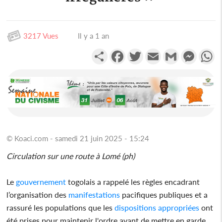
3217 Vues
Il y a 1 an
Partager
Facebook
Twitter
Email
Gmail
Messen
W
© Koaci.com - samedi 21 juin 2025 - 15:24
Circulation sur une route à Lomé (ph)
Le
gouvernement
togolais a rappelé les règles encadrant
l’organisation des
manifestations
pacifiques publiques et a
rassuré les populations que les
dispositions appropriées
ont
été prises pour maintenir l'ordre avant de mettre en garde