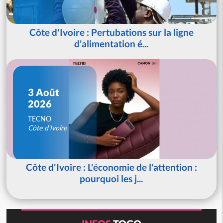
Côte d'Ivoire : Pertubations sur la ligne
d'alimentation é...
3 Août
2026
TECNO
Côte d'Ivoire
Côte d'Ivoire : L'économie de l'attention :
pourquoi les j...