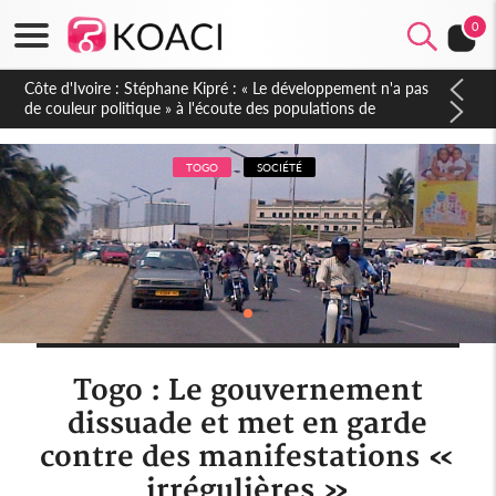
0
Mali : Les FAMa accueillent 254 anciens combattants issus de
groupes armés
TOGO
SOCIÉTÉ
Togo : Le gouvernement
dissuade et met en garde
contre des manifestations «
irrégulières »