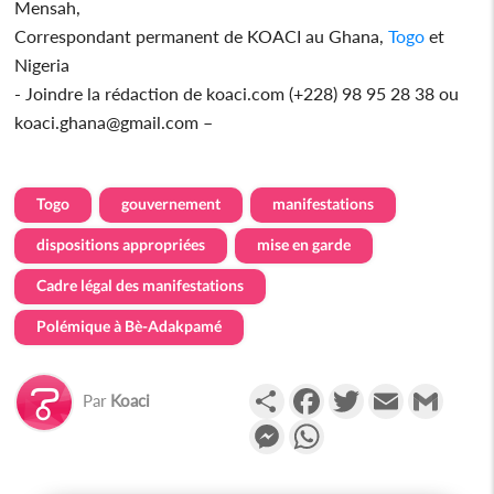
Mensah,
Correspondant permanent de KOACI au Ghana,
Togo
et
Nigeria
- Joindre la rédaction de koaci.com (+228) 98 95 28 38 ou
koaci.ghana@gmail.com –
Togo
gouvernement
manifestations
dispositions appropriées
mise en garde
Cadre légal des manifestations
Polémique à Bè-Adakpamé
Partager
Facebook
Twitter
Email
Gmail
Par
Koaci
Messenger
WhatsApp