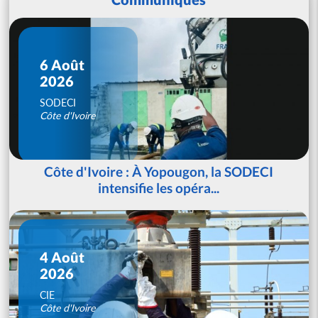
6 Août
2026
SODECI
Côte d'Ivoire
Côte d'Ivoire : À Yopougon, la SODECI
intensifie les opéra...
4 Août
2026
CIE
Côte d'Ivoire