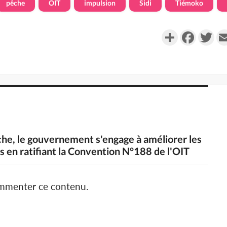
pêche
OIT
impulsion
Sidi
Tiémoko
Partager
Faceboo
Twi
êche, le gouvernement s'engage à améliorer les
rs en ratifiant la Convention N°188 de l'OIT
ommenter ce contenu.