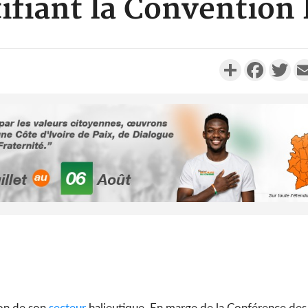
tifiant la Convention 
Partager
Faceboo
Twi
Côte d'Ivo
franco-i
Dembélé 
Côte d'I
tragiques
ayant fa
ion de son
secteur
halieutique. En marge de la Conférence des