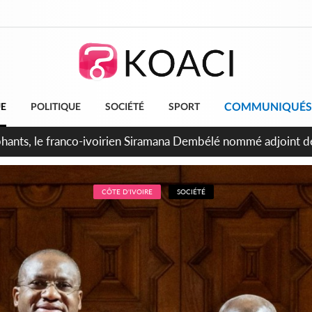
COMMUNIQUÉS
UE
POLITIQUE
SOCIÉTÉ
SPORT
ttants séparatistes neutralisés, le Mindef dément les rumeurs
CÔTE D'IVOIRE
SOCIÉTÉ