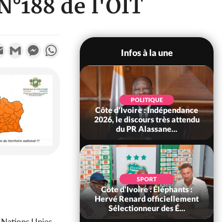
N°188 de l'OIT
k
tter
Email
Gmail
Messenger
WhatsApp
Infos à la une
SPORT
POLITIQUE
ire : Eléphants, le
Côte d'Ivoire : Indépendance
voirien Siramana
2026, le discours très attendu
nommé adjoin...
du PR Alassane...
POLITIQUE
SPORT
voire : Violences
Côte d'Ivoire : Éléphants :
 à Kossandji (Mé)
Hervé Renard officiellement
it 03 morts, A...
Sélectionneur des É...
 Nations Unies