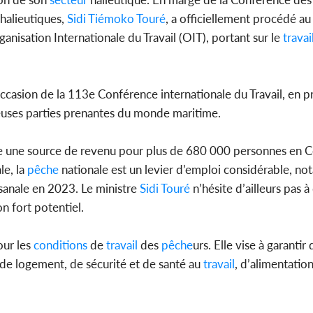
 halieutiques,
Sidi
Tiémoko
Touré
, a officiellement procédé a
nisation Internationale du Travail (OIT), portant sur le
travai
Cameroun
séparatist
Mindef d
’occasion de la 113e Conférence internationale du Travail, en 
euses parties prenantes du monde maritime.
e une source de revenu pour plus de 680 000 personnes en Cô
e, la
pêche
nationale est un levier d’emploi considérable, n
sanale en 2023. Le ministre
Sidi
Touré
n’hésite d’ailleurs pas à 
n fort potentiel.
ur les
conditions
de
travail
des
pêche
urs. Elle vise à garantir
de logement, de sécurité et de santé au
travail
, d’alimentation