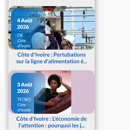
4 Août
2026
CIE
Côte
d'Ivoire
Côte d'Ivoire : Pertubations
sur la ligne d'alimentation é...
3 Août
2026
TECNO
Côte
d'Ivoire
Côte d'Ivoire : L'économie de
l'attention : pourquoi les j...