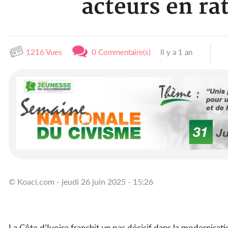
acteurs en ra
1216 Vues
0 Commentaire(s)
Il y a 1 an
© Koaci.com - jeudi 26 juin 2025 - 15:26
La Côte d’Ivoire franchit un pas décisif dans la modernisat