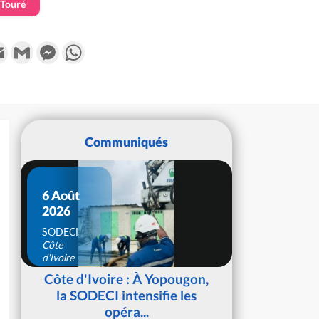
Touré
k
tter
Email
Gmail
Messenger
WhatsApp
Communiqués
6 Août
2026
SODECI
Côte
d'Ivoire
Côte d'Ivoire : À Yopougon,
la SODECI intensifie les
opéra...