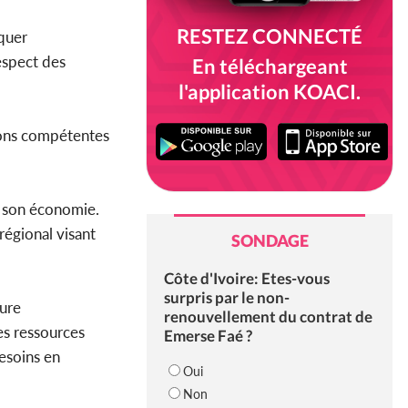
RESTEZ CONNECTÉ
quer
espect des
En téléchargeant
l'application KOACI.
ions compétentes
e son économie.
régional visant
SONDAGE
Côte d'Ivoire: Etes-vous
surpris par le non-
ture
renouvellement du contrat de
es ressources
Emerse Faé ?
besoins en
Oui
Non