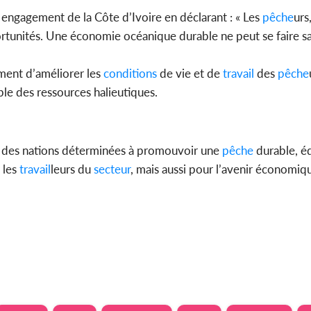
 engagement de la Côte d’Ivoire en déclarant : « Les
pêche
urs
portunités. Une économie océanique durable ne peut se faire sa
ment d’améliorer les
conditions
de vie et de
travail
des
pêche
ble des ressources halieutiques.
cle des nations déterminées à promouvoir une
pêche
durable, éq
 les
travail
leurs du
secteur
, mais aussi pour l’avenir économiq