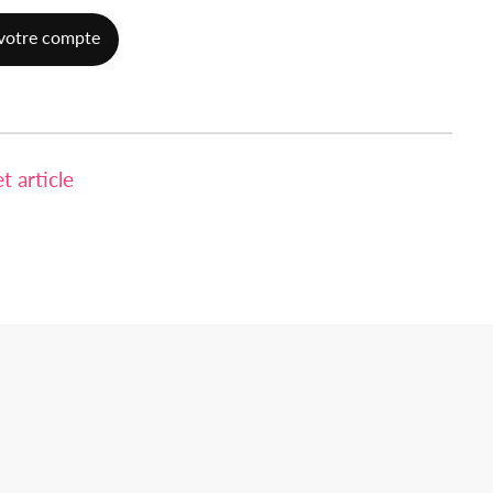
votre compte
 article