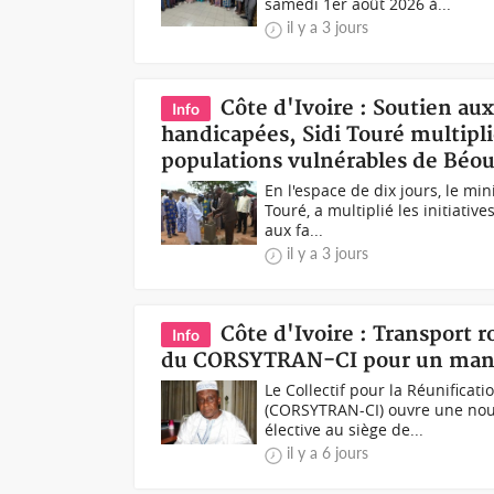
samedi 1er août 2026 à...
il y a 3 jours
Côte d'Ivoire : Soutien au
Info
handicapées, Sidi Touré multiplie
populations vulnérables de Béo
En l'espace de dix jours, le mi
Touré, a multiplié les initiati
aux fa...
il y a 3 jours
Côte d'Ivoire : Transport
Info
du CORSYTRAN-CI pour un mand
Le Collectif pour la Réunificat
(CORSYTRAN-CI) ouvre une nouv
élective au siège de...
il y a 6 jours