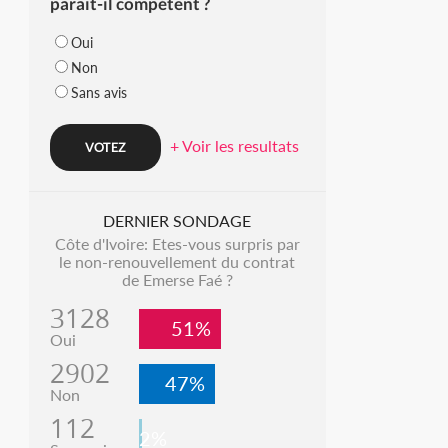
parait-il compétent ?
Oui
Non
Sans avis
+ Voir les resultats
DERNIER SONDAGE
Côte d'Ivoire: Etes-vous surpris par
le non-renouvellement du contrat
de Emerse Faé ?
3128
51%
Oui
2902
47%
Non
112
2%