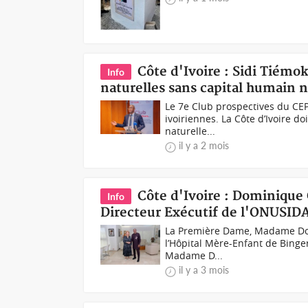
Côte d'Ivoire : Sidi Tiémo
Info
naturelles sans capital humain n
Le 7e Club prospectives du CEP 
ivoiriennes. La Côte d’Ivoire d
naturelle...
il y a 2 mois
Côte d'Ivoire : Dominique 
Info
Directeur Exécutif de l'ONUSID
La Première Dame, Madame Domi
l’Hôpital Mère-Enfant de Binger
Madame D...
il y a 3 mois