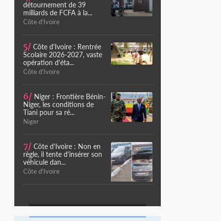
détournement de 39
milliards de FCFA à la...
Côte d'Ivoire
5/
Côte d'Ivoire : Rentrée
Scolaire 2026-2027, vaste
opération d'éta...
Côte d'Ivoire
6/
Niger : Frontière Bénin-
Niger, les conditions de
Tiani pour sa ré...
Niger
7/
Côte d'Ivoire : Non en
règle, il tente d'insérer son
véhicule dan...
Côte d'Ivoire