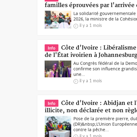
familles éprouvées par l'arrivée 
La solidarité gouvernementale s
2026, la ministre de la Cohésion
il y a 1 mois
Côte d'Ivoire : Libéralism
Info
de l'État ivoirien à Johannesbur
Au Congrès fédéral de la Democr
confirme son influence grandiss
une...
il y a 1 mois
Côte d'Ivoire : Abidjan et 
Info
illicite, non déclarée et non rè
Pose de la première pierre, d
(DR)&nbsp;L’Union Européenne (
contre la pêche...
il y a 1 mois