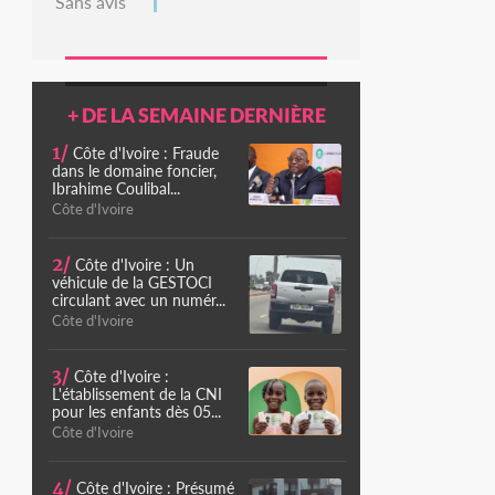
Sans avis
+ DE LA SEMAINE DERNIÈRE
1/
Côte d'Ivoire : Fraude
dans le domaine foncier,
Ibrahime Coulibal...
Côte d'Ivoire
2/
Côte d'Ivoire : Un
véhicule de la GESTOCI
circulant avec un numér...
Côte d'Ivoire
3/
Côte d'Ivoire :
L'établissement de la CNI
pour les enfants dès 05...
Côte d'Ivoire
4/
Côte d'Ivoire : Présumé