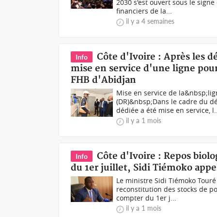
2030 s'est ouvert sous le signe
financiers de la...
il y a 4 semaines
Côte d'Ivoire : Après les d
Info
mise en service d'une ligne pour 
FHB d'Abidjan
Mise en service de la&nbsp;li
(DR)&nbsp;Dans le cadre du d
dédiée a été mise en service, l..
il y a 1 mois
Côte d'Ivoire : Repos bio
Info
du 1er juillet, Sidi Tiémoko appel
Le ministre Sidi Tiémoko Touré
reconstitution des stocks de po
compter du 1er j...
il y a 1 mois