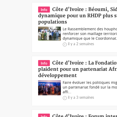
Côte d'Ivoire : Béoumi, S
Info
dynamique pour un RHDP plus str
populations
Le Rassemblement des houphouë
renforcer son maillage territo
dynamique que le Coordonnat.
il y a 2 semaines
Côte d'Ivoire : La Fondati
Info
plaident pour un partenariat Afr
développement
Faire évoluer les politiques m
un partenariat fondé sur la mob
affi...
il y a 3 semaines
Côte d'Ivoire : Forum inte
Info