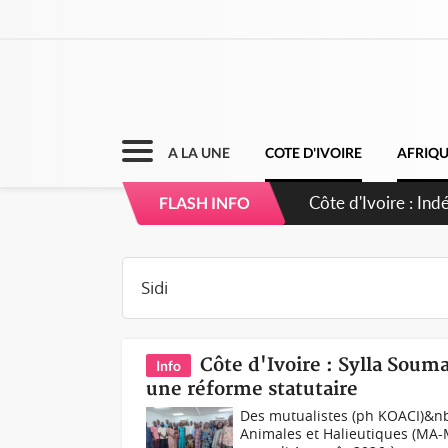
A LA UNE
COTE D'IVOIRE
AFRIQ
Côte d'Ivoire : C
FLASH INFO
Côte d'Ivoire : Sylla Soum
Info
une réforme statutaire
Des mutualistes (ph KOACI)&nb
Animales et Halieutiques (MA-