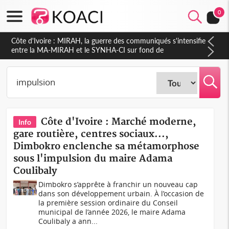
0
Côte d'Ivoire : MIRAH, la guerre des communiqués s'intensifie
entre la MA-MIRAH et le SYNHA-CI sur fond de
gouvernance et le projet de précompte sur les salaires des
agents
Côte d'Ivoire : Marché moderne,
Info
gare routière, centres sociaux...,
Dimbokro enclenche sa métamorphose
sous l'impulsion du maire Adama
Coulibaly
Dimbokro s’apprête à franchir un nouveau cap
dans son développement urbain. À l’occasion de
la première session ordinaire du Conseil
municipal de l’année 2026, le maire Adama
Coulibaly a ann...