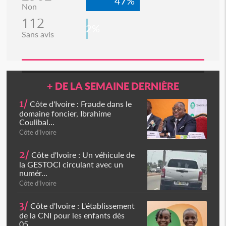
47%
Non
112
2%
Sans avis
+ DE LA SEMAINE DERNIÈRE
1/
Côte d'Ivoire : Fraude dans le
domaine foncier, Ibrahime
Coulibal...
Côte d'Ivoire
2/
Côte d'Ivoire : Un véhicule de
la GESTOCI circulant avec un
numér...
Côte d'Ivoire
3/
Côte d'Ivoire : L'établissement
de la CNI pour les enfants dès
05...