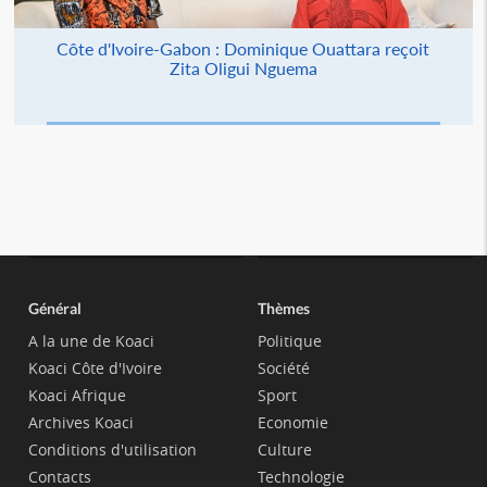
Côte d'Ivoire-Gabon : Dominique Ouattara reçoit
Zita Oligui Nguema
Général
Thèmes
A la une de Koaci
Politique
Koaci Côte d'Ivoire
Société
Koaci Afrique
Sport
Archives Koaci
Economie
Conditions d'utilisation
Culture
Contacts
Technologie