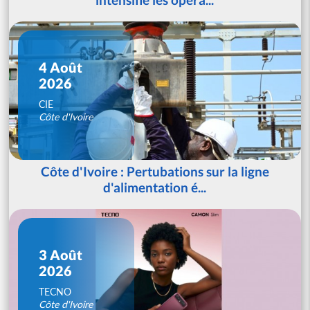
4 Août
2026
CIE
Côte d'Ivoire
Côte d'Ivoire : Pertubations sur la ligne
d'alimentation é...
3 Août
2026
TECNO
Côte d'Ivoire