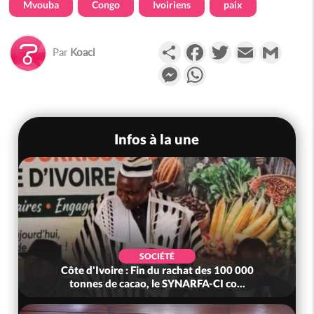
Mvouba
Congo
Ivoiriens
paix
Partager
Facebook
Twitter
Email
Gmail
Par
Koaci
Messenger
WhatsApp
Infos à la une
SOCIÉTÉ
Côte d'Ivoire : Fin du rachat des 100 000
tonnes de cacao, le SYNARFA-CI co...