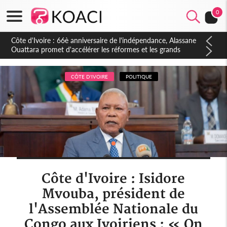
0
Côte d'Ivoire : À Abidjan, Amadou Oury Bah admire le modèle
ivoirien et veut s'en inspirer pour accélérer le développement
de la Guinée
CÔTE D'IVOIRE
POLITIQUE
Côte d'Ivoire : Isidore
Mvouba, président de
l'Assemblée Nationale du
Congo aux Ivoiriens : « On