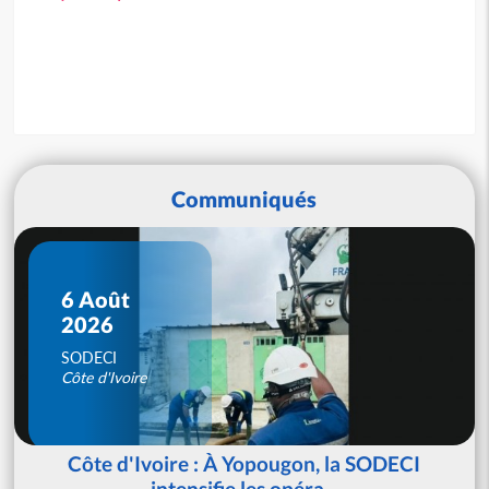
Communiqués
6 Août
2026
SODECI
Côte d'Ivoire
Côte d'Ivoire : À Yopougon, la SODECI
intensifie les opéra...