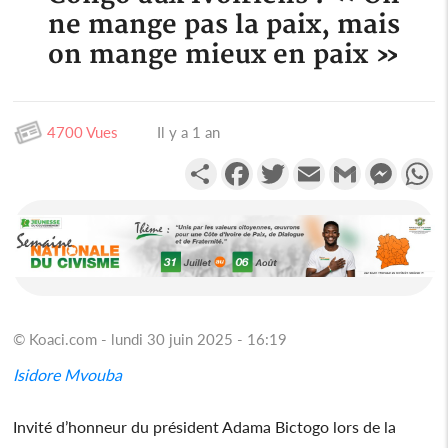
ne mange pas la paix, mais
on mange mieux en paix »
4700 Vues
Il y a 1 an
Partager
Facebook
Twitter
Email
Gmail
Messen
W
© Koaci.com - lundi 30 juin 2025 - 16:19
Isidore
Mvouba
Invité d’honneur du président Adama Bictogo lors de la