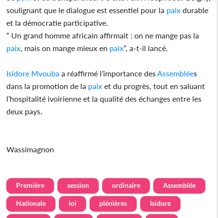
soulignant que le dialogue est essentiel pour la
paix
durable
et la démocratie participative.
“ Un grand homme africain affirmait : on ne mange pas la
paix
, mais on mange mieux en
paix
”, a-t-il lancé.
Isidore
Mvouba
a réaffirmé l’importance des
Assemblée
s
dans la promotion de la
paix
et du progrès, tout en saluant
l’hospitalité ivoirienne et la qualité des échanges entre les
deux pays.
Wassimagnon
Première
session
ordinaire
Assemblée
Nationale
loi
plénières
Isidore