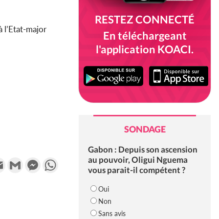
RESTEZ CONNECTÉ
à l’Etat-major
En téléchargeant
l'application KOACI.
SONDAGE
Gabon : Depuis son ascension
au pouvoir, Oligui Nguema
k
tter
Email
Gmail
Messenger
WhatsApp
vous parait-il compétent ?
Oui
Non
Sans avis