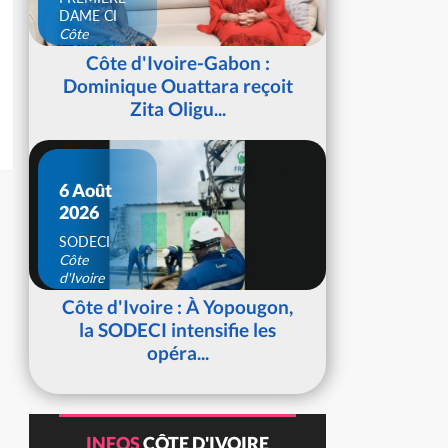
DAME CI
Côte
d'Ivoire
Côte d'Ivoire-Gabon :
Dominique Ouattara reçoit
Zita Oligu...
6 Août
2026
SODECI
Côte
d'Ivoire
Côte d'Ivoire : À Yopougon,
la SODECI intensifie les
opéra...
INFOS
CÔTE D'IVOIRE