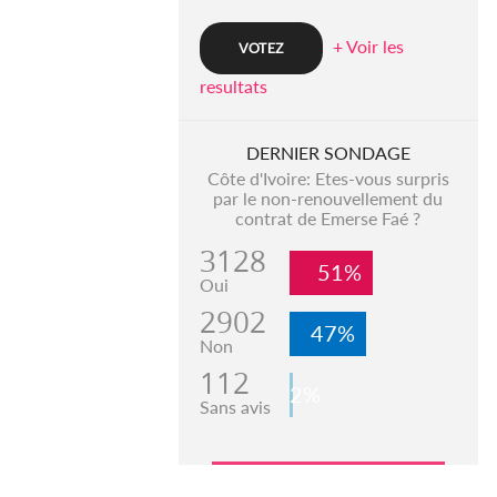
+ Voir les
resultats
DERNIER SONDAGE
Côte d'Ivoire: Etes-vous surpris
par le non-renouvellement du
contrat de Emerse Faé ?
3128
51%
Oui
2902
47%
Non
112
2%
Sans avis