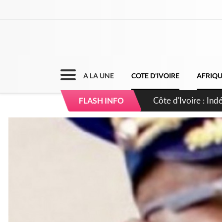
A LA UNE
COTE D'IVOIRE
AFRIQ
Sierra Leone : Un 
FLASH INFO
d'avance