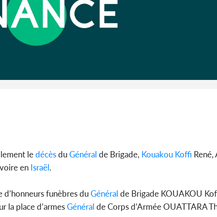
Côte d'Iv
Abidjan
partenaria
ellement le
décès
du
Général
de Brigade,
Kouakou Koffi
René, 
Ivoire en
Israël
.
ie d’honneurs funèbres du
Général
de Brigade KOUAKOU Koff
ur la place d’armes
Général
de Corps d’Armée OUATTARA Th