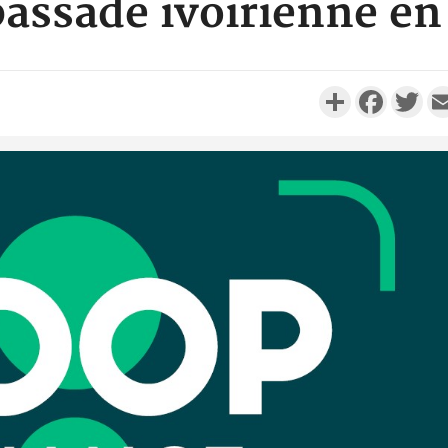
assade ivoirienne en 
Partager
Faceboo
Twi
Côte d'Iv
Comma
Djahan N
Côte d'
résidue
sociétés