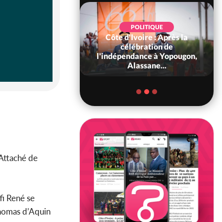
POLITIQUE
Côte d'Ivoire : Après la
POLITIQUE
oire : Diplomatie,
célébration de
 consolide ses
l'indépendance à Yopougon,
ts avec New Del...
Alassane...
Attaché de
i René se
omas d’Aquin