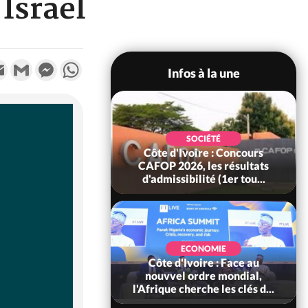
Israël
k
tter
Email
Gmail
Messenger
WhatsApp
Infos à la une
SOCIÉTÉ
oire : Leleblé, le
SOCIÉTÉ
ndant KOUAME
Côte d'Ivoire : Concours
orbert, Nouveau
CAFOP 2026, les résultats
Sous-...
d'admissibilité (1er tou...
SOCIÉTÉ
Ivoire : Stocks
ECONOMIE
ls de cacao, des
Côte d'Ivoire : Face au
 coopératives et
nouvvel ordre mondial,
ach...
l'Afrique cherche les clés d...