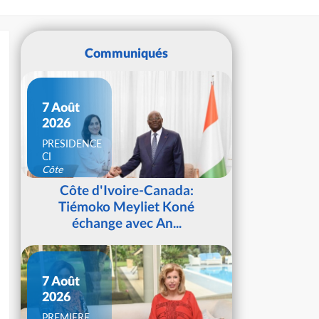
Communiqués
7 Août
2026
PRESIDENCE
CI
Côte
d'Ivoire
Côte d'Ivoire-Canada:
Tiémoko Meyliet Koné
échange avec An...
7 Août
2026
PREMIERE