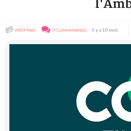
l'Amb
6603 Vues
0 Commentaire(s)
Il y a 10 mois