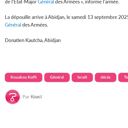
de l’État-Major
Général
des Armées », informe l’armée.
La dépouille arrive à Abidjan, le samedi 13 septembre 2025.
Général
des Armées.
Donatien Kautcha, Abidjan
Kouakou Koffi
Général
Israël
décès
Te
Par
Koaci