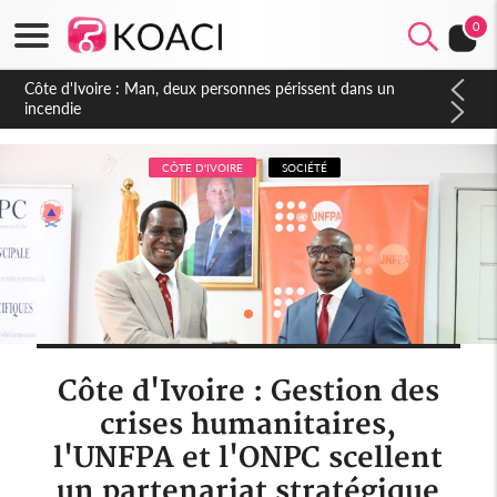
0
Côte d'Ivoire : Séileu, la célébration de la fête nationale
transformée en vaste campagne contre les produits
dépigmentants dangereux
CÔTE D'IVOIRE
SOCIÉTÉ
Côte d'Ivoire : Gestion des
crises humanitaires,
l'UNFPA et l'ONPC scellent
un partenariat stratégique