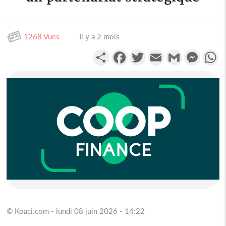
1268 Vues
Il y a 2 mois
Partager
Facebook
Twitter
Email
Gmail
Messen
W
© Koaci.com - lundi 08 juin 2026 - 14:22