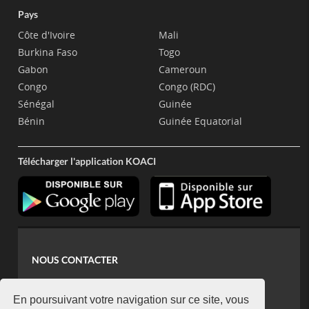
Pays
Côte d'Ivoire
Mali
Burkina Faso
Togo
Gabon
Cameroun
Congo
Congo (RDC)
Sénégal
Guinée
Bénin
Guinée Equatorial
Télécharger l'application KOACI
NOUS CONTACTER
contact@koaci.com
koaci@yahoo.fr
En poursuivant votre navigation sur ce site, vous