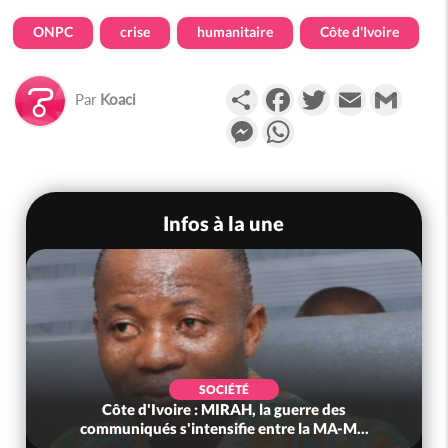
ONPC
crise
humanitaire
Côte d'Ivoire
Partager
Facebook
Twitter
Email
Gmail
Par
Koaci
Messenger
WhatsApp
Infos à la une
SOCIÉTÉ
Côte d'Ivoire : MIRAH, la guerre des
communiqués s'intensifie entre la MA-M...