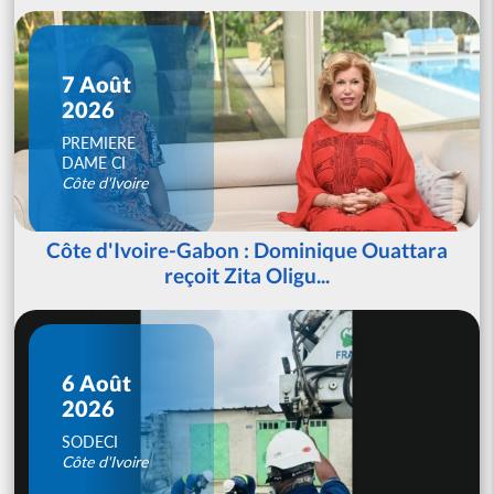
7 Août
2026
PREMIERE
DAME CI
Côte d'Ivoire
Côte d'Ivoire-Gabon : Dominique Ouattara
reçoit Zita Oligu...
6 Août
2026
SODECI
Côte d'Ivoire