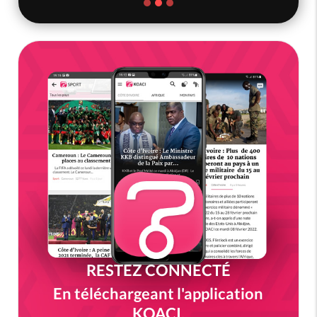
RESTEZ CONNECTÉ
En téléchargeant l'application
KOACI.