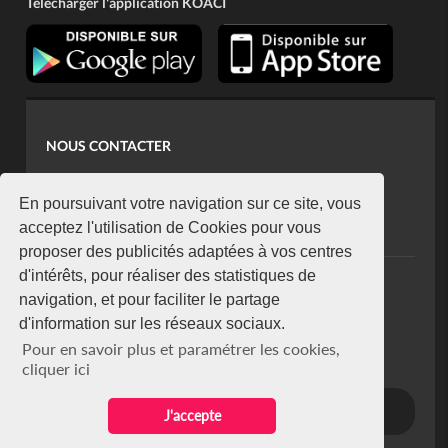
Télécharger l'application KOACI
NOUS CONTACTER
contact@koaci.com
koaci@yahoo.fr
En poursuivant votre navigation sur ce site, vous
+225 07 08 85 52 93
acceptez l'utilisation de Cookies pour vous
proposer des publicités adaptées à vos centres
d'intérêts, pour réaliser des statistiques de
NEWSLETTER
navigation, et pour faciliter le partage
Restez connecté via notre newsletter
d'information sur les réseaux sociaux.
S'abonner
Pour en savoir plus et paramétrer les cookies,
Se désabonner
cliquer ici
J'accepte