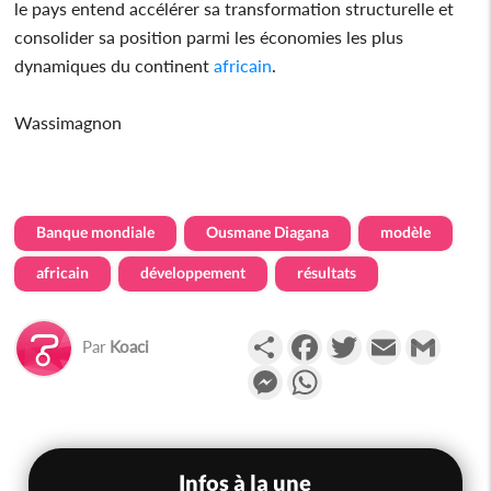
le pays entend accélérer sa transformation structurelle et
consolider sa position parmi les économies les plus
dynamiques du continent
africain
.
Wassimagnon
Banque mondiale
Ousmane Diagana
modèle
africain
développement
résultats
Partager
Facebook
Twitter
Email
Gmail
Par
Koaci
Messenger
WhatsApp
Infos à la une