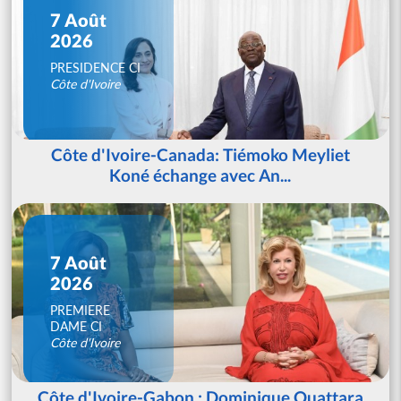
7 Août
2026
PRESIDENCE CI
Côte d'Ivoire
Côte d'Ivoire-Canada: Tiémoko Meyliet
Koné échange avec An...
7 Août
2026
PREMIERE
DAME CI
Côte d'Ivoire
Côte d'Ivoire-Gabon : Dominique Ouattara