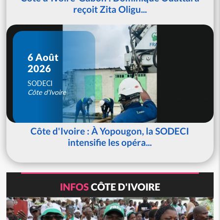
reçoit Zita Oligu...
6 Août
2026
SODECI
Côte d'Ivoire
Côte d'Ivoire : À Yopougon, la SODECI
intensifie les opéra...
INFOS
CÔTE D'IVOIRE