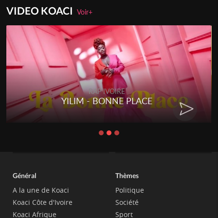
VIDEO KOACI
Voir+
RAP IVOIRE
YILIM - BONNE PLACE
Général
Thèmes
A la une de Koaci
Politique
Koaci Côte d'Ivoire
Société
Koaci Afrique
Sport