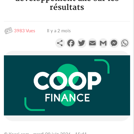
résultats
3983 Vues
Il y a 2 mois
Partager
Facebook
Twitter
Email
Gmail
Messen
W
© Koaci.com - mardi 09 juin 2026 - 15:41