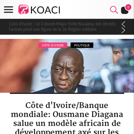
0
Côte d'Ivoire : Le Colonel-Major Fofié Kouakou est décédé,
l'armée perd une figure de la 2e Région militaire
CÔTE D'IVOIRE
POLITIQUE
Côte d'Ivoire/Banque
mondiale: Ousmane Diagana
salue un modèle africain de
développement axé sur les