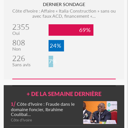
DERNIER SONDAGE
Côte d'Ivoire : Affaire « Italia Construction » sans ou
avec faux ACD, financement «...
2355
69%
Oui
808
24%
Non
226
7%
Sans avis
+ DE LA SEMAINE DERNIÈRE
1/
Côte d'Ivoire : Fraude dans le
domaine foncier, Ibrahime
Coulibal...
Côte d'Ivoire