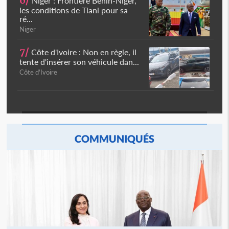
6/
Niger : Frontière Bénin-Niger,
les conditions de Tiani pour sa
ré...
Niger
7/
Côte d'Ivoire : Non en règle, il
tente d'insérer son véhicule dan...
Côte d'Ivoire
COMMUNIQUÉS