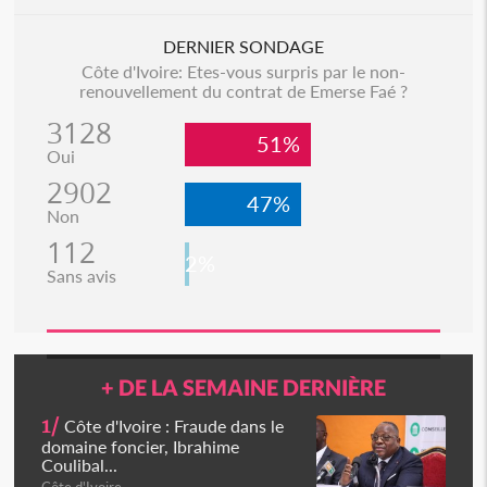
DERNIER SONDAGE
Côte d'Ivoire: Etes-vous surpris par le non-
renouvellement du contrat de Emerse Faé ?
3128
51%
Oui
2902
47%
Non
112
2%
Sans avis
+ DE LA SEMAINE DERNIÈRE
1/
Côte d'Ivoire : Fraude dans le
domaine foncier, Ibrahime
Coulibal...