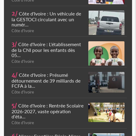
Côte d'Ivoire
2/
Côte d'Ivoire : Un véhicule de
la GESTOCI circulant avec un
numér...
Côte d'Ivoire
3/
Côte d'Ivoire : L'établissement
de la CNI pour les enfants dès
05...
Côte d'Ivoire
4/
Côte d'Ivoire : Présumé
détournement de 39 milliards de
FCFA à la...
Côte d'Ivoire
5/
Côte d'Ivoire : Rentrée Scolaire
2026-2027, vaste opération
d'éta...
Côte d'Ivoire