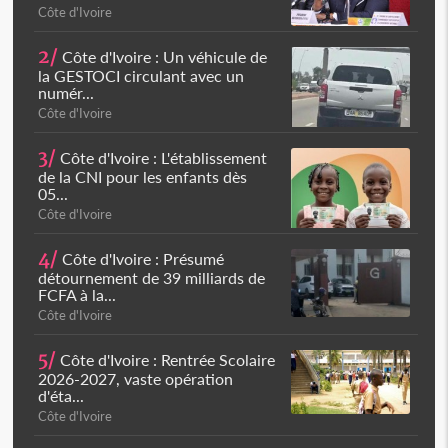
Côte d'Ivoire
2/
Côte d'Ivoire : Un véhicule de
la GESTOCI circulant avec un
numér...
Côte d'Ivoire
3/
Côte d'Ivoire : L'établissement
de la CNI pour les enfants dès
05...
Côte d'Ivoire
4/
Côte d'Ivoire : Présumé
détournement de 39 milliards de
FCFA à la...
Côte d'Ivoire
5/
Côte d'Ivoire : Rentrée Scolaire
2026-2027, vaste opération
d'éta...
Côte d'Ivoire