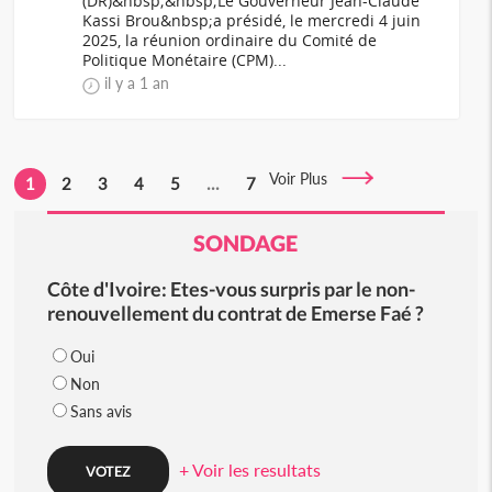
(DR)&nbsp;&nbsp;Le Gouverneur Jean-Claude
Kassi Brou&nbsp;a présidé, le mercredi 4 juin
2025, la réunion ordinaire du Comité de
Politique Monétaire (CPM)...
il y a 1 an
Voir Plus
1
2
3
4
5
...
7
SONDAGE
Côte d'Ivoire: Etes-vous surpris par le non-
renouvellement du contrat de Emerse Faé ?
Oui
Non
Sans avis
+ Voir les resultats