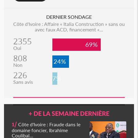
DERNIER SONDAGE
Côte d'Ivoire : Affaire « Italia Construction » sans ou
avec faux ACD, financement «...
2355
69%
Oui
808
24%
Non
226
7%
Sans avis
+ DE LA SEMAINE DERNIÈRE
1/
Côte d'Ivoire : Fraude dans le
domaine foncier, Ibrahime
Coulibal...