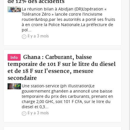
de 12% des accidents
La réunion bilan à Abidjan (DR)L’opération «
Tolérance Zéro » lancée contre l’incivisme
routier&nbsp;par les autorités a porté ses fruits
à en croire la Police Nationale.La préfecture de
pol...
il y a 3 mois
Ghana : Carburant, baisse
Info
temporaire de 101 F sur le litre du diesel
et de 18 F sur l'essence, mesure
secondaire
Une station-service (ph illustration)Le
gouvernement ghanéen a annoncé une baisse
temporaire du prix des carburants, prenant en
charge 2,00 GH¢, soit 101 F CFA, sur le litre du
diesel et 0,3...
il y a 3 mois