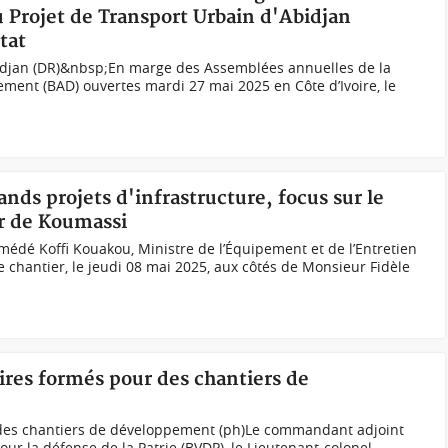
u Projet de Transport Urbain d'Abidjan
tat
Abidjan (DR)&nbsp;En marge des Assemblées annuelles de la
ment (BAD) ouvertes mardi 27 mai 2025 en Côte d’Ivoire, le
rands projets d'infrastructure, focus sur le
ur de Koumassi
Amédé Koffi Kouakou, Ministre de l’Équipement et de l’Entretien
de chantier, le jeudi 08 mai 2025, aux côtés de Monsieur Fidèle
ires formés pour des chantiers de
des chantiers de développement (ph)Le commandant adjoint
our la défense de la Patrie (BVDP), le Lieutenant-colonel