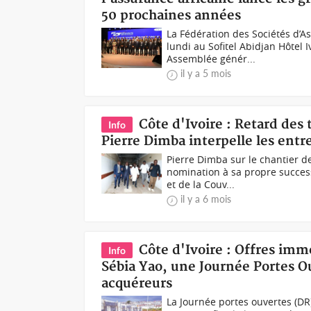
50 prochaines années
La Fédération des Sociétés d’A
lundi au Sofitel Abidjan Hôtel 
Assemblée génér...
il y a 5 mois
Côte d'Ivoire : Retard de
Info
Pierre Dimba interpelle les entr
Pierre Dimba sur le chantier d
nomination à sa propre success
et de la Couv...
il y a 6 mois
Côte d'Ivoire : Offres immo
Info
Sébia Yao, une Journée Portes Ou
acquéreurs
La Journée portes ouvertes (DR