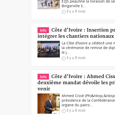
E2JS peaufine la livraison de s
Bingerville S...
il y a 8 mois
Côte d'Ivoire : Insertion 
Info
intégrer les chantiers nationaux
La Côte d’Ivoire a célébré une
la cérémonie de remise de dipl
le j...
il y a 8 mois
Côte d'Ivoire : Ahmed Ciss
Info
deuxième mandat dévoile les pri
venir
Ahmed Cissé (Ph)&nbsp;&nbsp;
présidence de la Confédération 
organe du patro...
il y a 8 mois