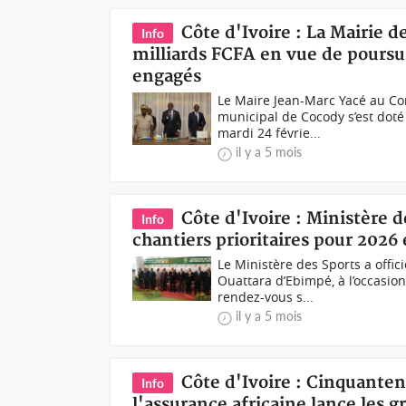
Côte d'Ivoire : La Mairie 
Info
milliards FCFA en vue de poursui
engagés
Le Maire Jean-Marc Yacé au Co
municipal de Cocody s’est doté 
mardi 24 févrie...
il y a 5 mois
Côte d'Ivoire : Ministère d
Info
chantiers prioritaires pour 2026 
Le Ministère des Sports a off
Ouattara d’Ebimpé, à l’occasio
rendez-vous s...
il y a 5 mois
Côte d'Ivoire : Cinquanten
Info
l'assurance africaine lance les 