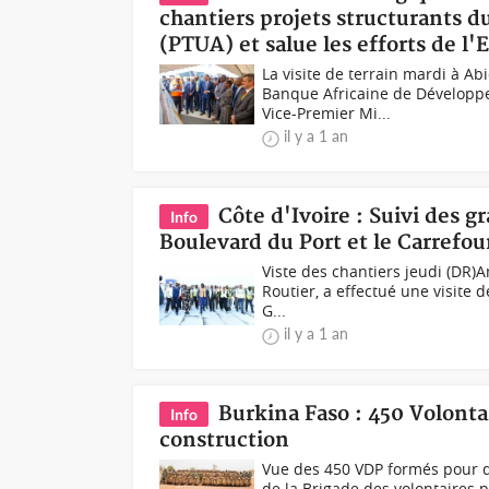
chantiers projets structurants d
(PTUA) et salue les efforts de l'E
La visite de terrain mardi à 
Banque Africaine de Développe
Vice-Premier Mi...
il y a 1 an
Côte d'Ivoire : Suivi des g
Info
Boulevard du Port et le Carrefo
Viste des chantiers jeudi (DR)
Routier, a effectué une visite 
G...
il y a 1 an
Burkina Faso : 450 Volonta
Info
construction
Vue des 450 VDP formés pour 
de la Brigade des volontaires p