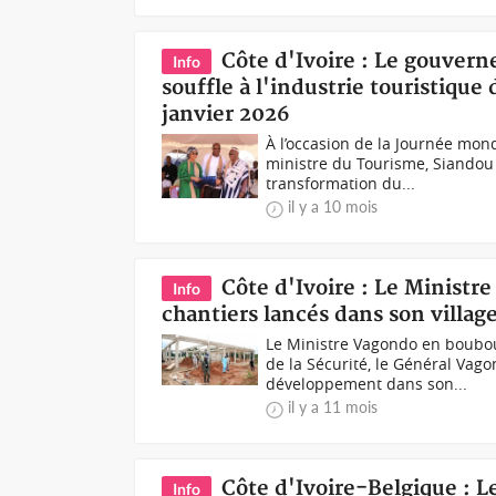
Côte d'Ivoire : Le gouver
Info
souffle à l'industrie touristiqu
janvier 2026
À l’occasion de la Journée mond
ministre du Tourisme, Siandou
transformation du...
il y a 10 mois
Côte d'Ivoire : Le Ministr
Info
chantiers lancés dans son villag
Le Ministre Vagondo en boubou 
de la Sécurité, le Général Va
développement dans son...
il y a 11 mois
Côte d'Ivoire-Belgique : L
Info