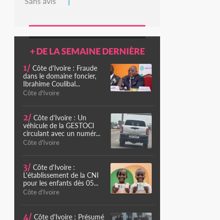
Sans avis
+ DE LA SEMAINE DERNIÈRE
1/
Côte d'Ivoire : Fraude
dans le domaine foncier,
Ibrahime Coulibal...
Côte d'Ivoire
2/
Côte d'Ivoire : Un
véhicule de la GESTOCI
circulant avec un numér...
Côte d'Ivoire
3/
Côte d'Ivoire :
L'établissement de la CNI
pour les enfants dès 05...
Côte d'Ivoire
4/
Côte d'Ivoire : Présumé