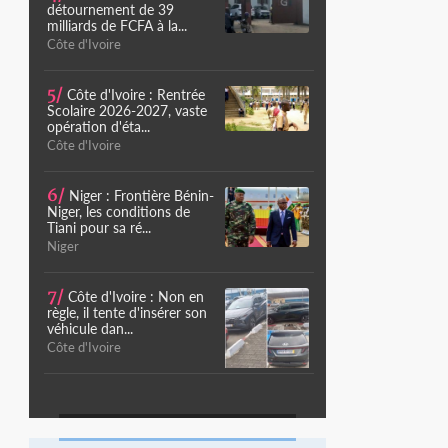
détournement de 39
milliards de FCFA à la...
Côte d'Ivoire
5/
Côte d'Ivoire : Rentrée
Scolaire 2026-2027, vaste
opération d'éta...
Côte d'Ivoire
6/
Niger : Frontière Bénin-
Niger, les conditions de
Tiani pour sa ré...
Niger
7/
Côte d'Ivoire : Non en
règle, il tente d'insérer son
véhicule dan...
Côte d'Ivoire