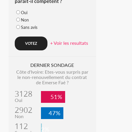
parait-il compétent ?
Oui
Non
Sans avis
+ Voir les resultats
DERNIER SONDAGE
Côte d'Ivoire: Etes-vous surpris par
le non-renouvellement du contrat
de Emerse Faé ?
3128
51%
Oui
2902
47%
Non
112
2%