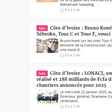
Mahamadi Sawadog...
il y a 1 an
Côte d'Ivoire : Bruno Koné 
Info
Sébroko, Tour C et Tour F, vouci 
Bruno Koné sur les sites Tour F
Ministre de la Construction, d
une visite d...
il y a 1 an
Côte d'Ivoire : LONACI, un 
Info
réalisé et 288 milliards de Fcfa
chantiers annoncés pour 2025
Le mercredi 22 janvier 2025, au
Directeur général, Dramane Cou
cérémonie...
il y a 1 an