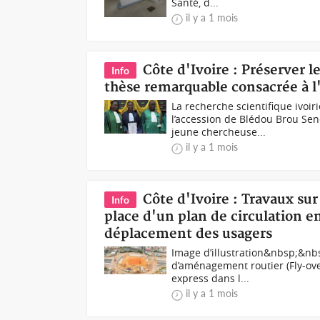
Santé, d...
il y a 1 mois
Côte d'Ivoire : Préserver 
Info
thèse remarquable consacrée à l
La recherche scientifique ivoi
l’accession de Blédou Brou Sen
jeune chercheuse...
il y a 1 mois
Côte d'Ivoire : Travaux sur
Info
place d'un plan de circulation e
déplacement des usagers
Image d’illustration&nbsp;&nb
d’aménagement routier (Fly-ove
express dans l...
il y a 1 mois