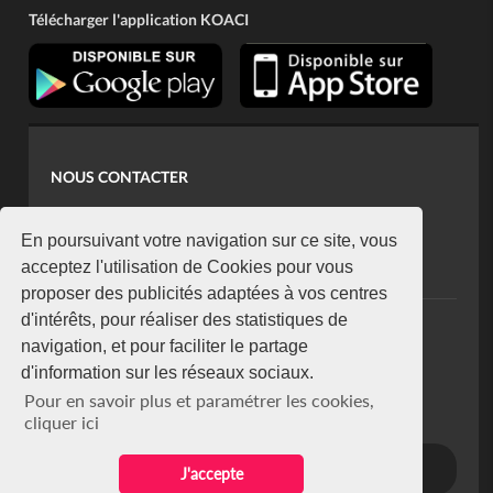
Télécharger l'application KOACI
NOUS CONTACTER
contact@koaci.com
koaci@yahoo.fr
En poursuivant votre navigation sur ce site, vous
+225 07 08 85 52 93
acceptez l'utilisation de Cookies pour vous
proposer des publicités adaptées à vos centres
d'intérêts, pour réaliser des statistiques de
NEWSLETTER
navigation, et pour faciliter le partage
Restez connecté via notre newsletter
d'information sur les réseaux sociaux.
S'abonner
Pour en savoir plus et paramétrer les cookies,
Se désabonner
cliquer ici
J'accepte