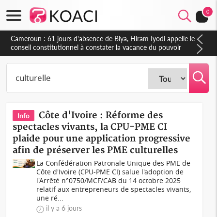
0
Côte d'Ivoire : Fin de la pagaille au PDCI-RDA, Lessiehi bannit
les mouvements sauvages
Côte d'Ivoire : Réforme des
Info
spectacles vivants, la CPU-PME CI
plaide pour une application progressive
afin de préserver les PME culturelles
La Confédération Patronale Unique des PME de
Côte d'Ivoire (CPU-PME CI) salue l'adoption de
l'Arrêté n°0750/MCF/CAB du 14 octobre 2025
relatif aux entrepreneurs de spectacles vivants,
une ré...
il y a 6 jours