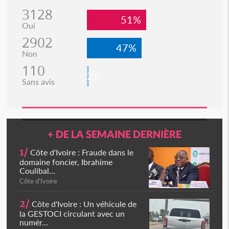
3128
51%
Oui
2902
47%
Non
110
2%
Sans avis
+ DE LA SEMAINE DERNIÈRE
1/
Côte d'Ivoire : Fraude dans le
domaine foncier, Ibrahime
Coulibal...
Côte d'Ivoire
2/
Côte d'Ivoire : Un véhicule de
la GESTOCI circulant avec un
numér...