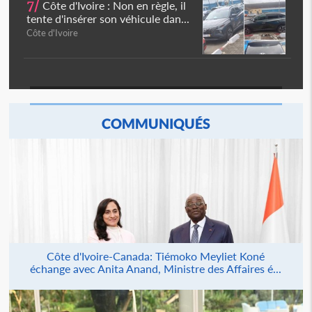
7/
Côte d'Ivoire : Non en règle, il
tente d'insérer son véhicule dan...
Côte d'Ivoire
COMMUNIQUÉS
Côte d'Ivoire-Canada: Tiémoko Meyliet Koné
échange avec Anita Anand, Ministre des Affaires é...