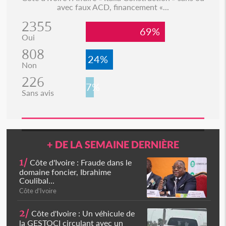
avec faux ACD, financement «...
2355
69%
Oui
808
24%
Non
226
7%
Sans avis
+ DE LA SEMAINE DERNIÈRE
1/
Côte d'Ivoire : Fraude dans le
domaine foncier, Ibrahime
Coulibal...
Côte d'Ivoire
2/
Côte d'Ivoire : Un véhicule de
la GESTOCI circulant avec un