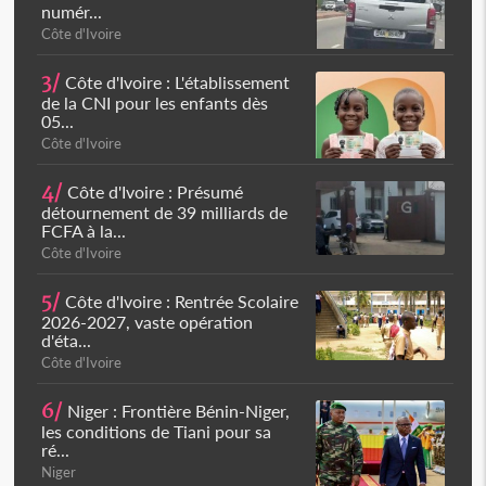
numér...
Côte d'Ivoire
3/
Côte d'Ivoire : L'établissement
de la CNI pour les enfants dès
05...
Côte d'Ivoire
4/
Côte d'Ivoire : Présumé
détournement de 39 milliards de
FCFA à la...
Côte d'Ivoire
5/
Côte d'Ivoire : Rentrée Scolaire
2026-2027, vaste opération
d'éta...
Côte d'Ivoire
6/
Niger : Frontière Bénin-Niger,
les conditions de Tiani pour sa
ré...
Niger