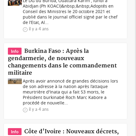
Le DG du Burida, Ouattara Karim , lundi à
Abidjan (Ph KOACI)&nbsp;&nbsp;Adoptés en
Conseil des Ministres le 20 octobre 2021 et
publié dans le journal officiel signé par le chef
de l’Etat, Al...
il y a 4 ans
Burkina Faso : Après la
Info
gendarmerie, de nouveaux
changements dans le commandement
militaire
Après avoir annoncé de grandes décisions lors
de son adresse à la nation après l’attaque
meurtrière d'Inata qui a fait 53 morts, le
Président burkinabé Roch Marc Kabore a
procédé de nouvelle...
il y a 4 ans
Côte d'Ivoire : Nouveaux décrets,
Info