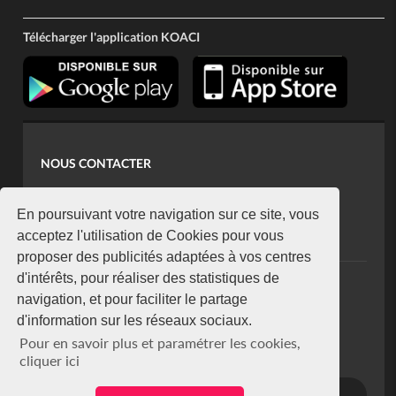
Télécharger l'application KOACI
NOUS CONTACTER
contact@koaci.com
koaci@yahoo.fr
En poursuivant votre navigation sur ce site, vous
+225 07 08 85 52 93
acceptez l'utilisation de Cookies pour vous
proposer des publicités adaptées à vos centres
d'intérêts, pour réaliser des statistiques de
NEWSLETTER
navigation, et pour faciliter le partage
Restez connecté via notre newsletter
d'information sur les réseaux sociaux.
S'abonner
Pour en savoir plus et paramétrer les cookies,
Se désabonner
cliquer ici