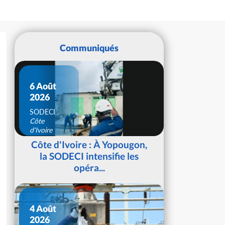
Communiqués
6 Août
2026
SODECI
Côte
d'Ivoire
Côte d'Ivoire : À Yopougon,
la SODECI intensifie les
opéra...
4 Août
2026