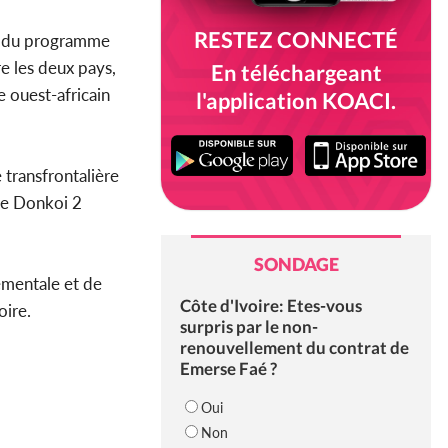
RESTEZ CONNECTÉ
re du programme
re les deux pays,
En téléchargeant
e ouest-africain
l'application KOACI.
 transfrontalière
 de Donkoi 2
SONDAGE
ementale et de
Côte d'Ivoire: Etes-vous
oire.
surpris par le non-
renouvellement du contrat de
Emerse Faé ?
Oui
Non