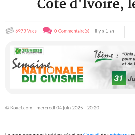
Côte d'Ivoire,
6973 Vues
0 Commentaire(s)
Il y a 1 an
© Koaci.com - mercredi 04 juin 2025 - 20:20
Le gouvernement ivoirien, réuni en
Conseil
des
ministres
so