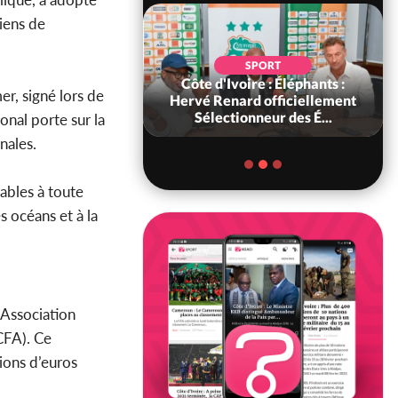
riens de
POLITIQ
Côte d'Ivoir
SPORT
Côte d'Ivoire : Éléphants :
gouvernement e
er, signé lors de
Hervé Renard officiellement
de 2 900 milliard
Sélectionneur des É...
tr...
nal porte sur la
nales.
ables à toute
 océans et à la
’Association
CFA). Ce
ions d’euros