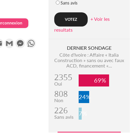
Sans avis
+ Voir les
erconnexion
resultats
k
tter
Email
Gmail
Messenger
WhatsApp
DERNIER SONDAGE
Côte d'Ivoire : Affaire « Italia
Construction » sans ou avec faux
ACD, financement «...
2355
69%
Oui
808
24%
Non
226
7%
Sans avis