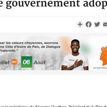
 le gouvernement adop
Partager
Faceboo
Twi
JUSTICE
Côte d'Ivoire : Sacré
Meilleure administration
publique digitale au PNE
202...
POLITIQUE
Côte d'Ivoire : Violences
tragiques à Kossandji (Mé)
ayant fait 03 morts, A...
us la présidence de Alassane Ouattara, Président de la Répub