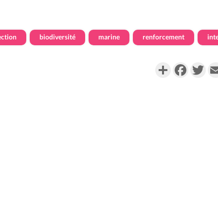
ection
biodiversité
marine
renforcement
int
Partager
Faceboo
Twi