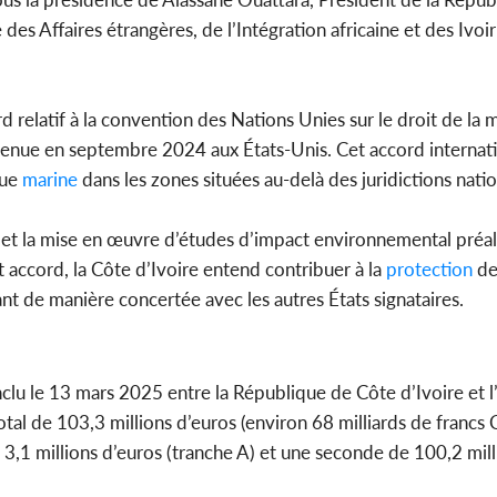
des Affaires étrangères, de l’Intégration africaine et des Ivoi
SOCIÉTÉ
Côte d'Ivoire : « On ne veut
d relatif à la convention des Nations Unies sur le droit de la m
pas mourir chez nous », crient
des habitants d...
tenue en septembre 2024 aux États-Unis. Cet accord internatio
que
marine
dans les zones situées au-delà des juridictions natio
 et la mise en œuvre d’études d’impact environnemental préal
 accord, la Côte d’Ivoire entend contribuer à la
protection
des
nt de manière concertée avec les autres États signataires.
clu le 13 mars 2025 entre la République de Côte d’Ivoire et l
al de 103,3 millions d’euros (environ 68 milliards de francs 
 3,1 millions d’euros (tranche A) et une seconde de 100,2 mill