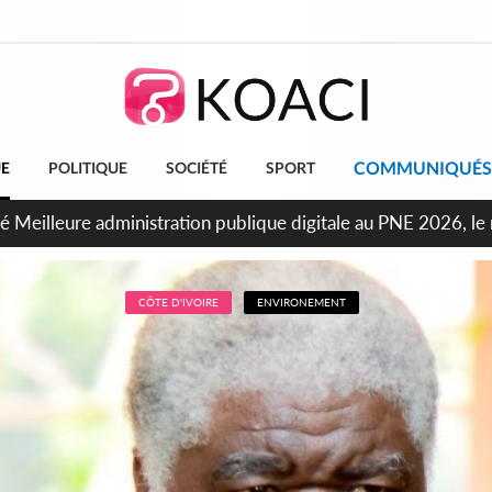
COMMUNIQUÉS
UE
POLITIQUE
SOCIÉTÉ
SPORT
oopération économique, le Royaume-Uni renouvelle son engag
CÔTE D'IVOIRE
ENVIRONEMENT