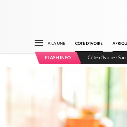
A LA UNE
COTE D'IVOIRE
AFRIQ
Côte d'Ivoire : C
FLASH INFO