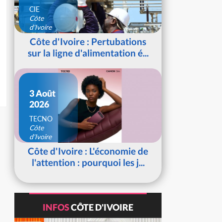
CIE
Côte
d'Ivoire
Côte d'Ivoire : Pertubations
sur la ligne d'alimentation é...
3 Août
2026
TECNO
Côte
d'Ivoire
Côte d'Ivoire : L'économie de
l'attention : pourquoi les j...
INFOS
CÔTE D'IVOIRE