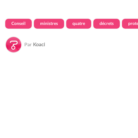
Conseil
ministres
quatre
décrets
prot
Par
Koaci