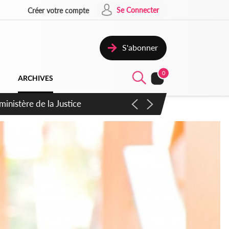
Se Connecter
Créer votre compte
S'abonner
0
ARCHIVES
ement à soutenir le PND