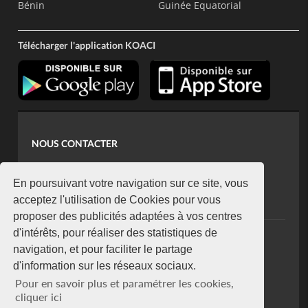
Bénin
Guinée Equatorial
Télécharger l'application KOACI
NOUS CONTACTER
contact@koaci.com
koaci@yahoo.fr
En poursuivant votre navigation sur ce site, vous
+225 07 08 85 52 93
acceptez l'utilisation de Cookies pour vous
proposer des publicités adaptées à vos centres
d'intérêts, pour réaliser des statistiques de
NEWSLETTER
navigation, et pour faciliter le partage
Restez connecté via notre newsletter
d'information sur les réseaux sociaux.
S'abonner
Pour en savoir plus et paramétrer les cookies,
Se désabonner
cliquer ici