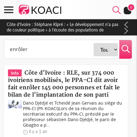
0
Mali : Les FAMa accueillent 254 anciens combattants issus de
groupes armés
Côte d'Ivoire : RLE, sur 374 000
Info
ivoiriens mobilisés, le PPA-CI dit avoir
fait enrôler 145 000 personnes et fait le
bilan de l'implantation de son parti
Dano Djédjé et Tcheidé Jean Gervais au siège du
PPA-CI (Ph KOACI)Lors de sa réunion du
secrétariat exécutif du PPA-CI, présidé par le
professeur sébastien Dano Djédjé, le parti de
Gbagbo a p...
il y a 1 an