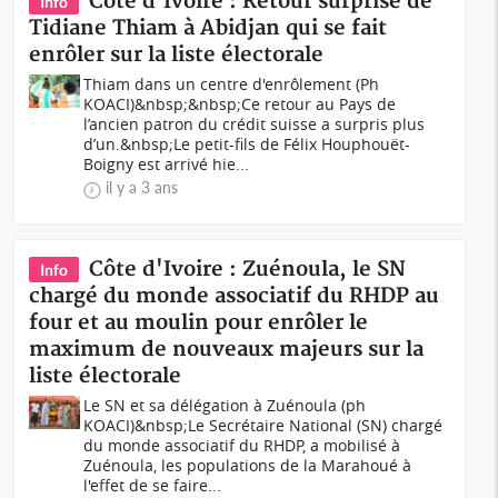
Côte d'Ivoire : Retour surprise de
Info
Tidiane Thiam à Abidjan qui se fait
enrôler sur la liste électorale
Thiam dans un centre d'enrôlement (Ph
KOACI)&nbsp;&nbsp;Ce retour au Pays de
l’ancien patron du crédit suisse a surpris plus
d’un.&nbsp;Le petit-fils de Félix Houphouët-
Boigny est arrivé hie...
il y a 3 ans
Côte d'Ivoire : Zuénoula, le SN
Info
chargé du monde associatif du RHDP au
four et au moulin pour enrôler le
maximum de nouveaux majeurs sur la
liste électorale
Le SN et sa délégation à Zuénoula (ph
KOACI)&nbsp;Le Secrétaire National (SN) chargé
du monde associatif du RHDP, a mobilisé à
Zuénoula, les populations de la Marahoué à
l'effet de se faire...