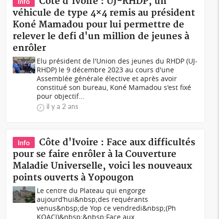
Côte d'Ivoire : UJ-RHDP, un
Info
véhicule de type 4×4 remis au président
Koné Mamadou pour lui permettre de
relever le defi d'un million de jeunes à
enrôler
Elu président de l'Union des jeunes du RHDP (UJ-
RHDP) le 9 décembre 2023 au cours d'une
Assemblée générale élective et après avoir
constitué son bureau, Koné Mamadou s'est fixé
pour objectif...
il y a 2 ans
Côte d'Ivoire : Face aux difficultés
Info
pour se faire enrôler à la Couverture
Maladie Universelle, voici les nouveaux
points ouverts à Yopougon
Le centre du Plateau qui engorge
aujourd’hui&nbsp;des requérants
venus&nbsp;de Yop ce vendredi&nbsp;(Ph
KOACI)&nbsp;&nbsp;Face aux