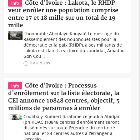
Côte d'Ivoire : Lakota, le RHDP
Info
veut enrôler une population comprise
entre 17 et 18 mille sur un total de 19
mille
L'honorable Aboulaye Kouyaté Le message du
Rassemblement des houphouëtistes pour la
démocratie et la paix (RHDP), à ses militants de
Lakota est clair. La victoire du candidat, Amadou
Gon Cou...
il y a 6 ans
Côte d'Ivoire : Processus
Info
d'enrôlement sur la liste électorale, la
CEI annonce 10848 centres, objectif, 5
millions de personnes à enrôler
Coulibaly-Kuibiert Ibrahime ce jeudi à Abidjan
(ph KOACI)10848 centres d'enrôlement seront
disséminés sur toute l'étendue du territoire
national et 84 centres autres à l'étranger à
l'occasio...