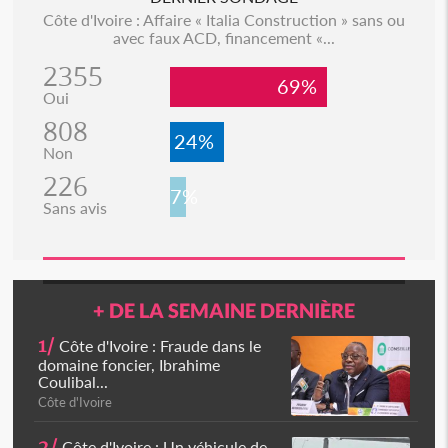
Côte d'Ivoire : Affaire « Italia Construction » sans ou
avec faux ACD, financement «...
2355
69%
Oui
808
24%
Non
226
7%
Sans avis
+ DE LA SEMAINE DERNIÈRE
1/
Côte d'Ivoire : Fraude dans le
domaine foncier, Ibrahime
Coulibal...
Côte d'Ivoire
2/
Côte d'Ivoire : Un véhicule de