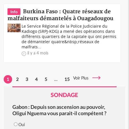
Burkina Faso : Quatre réseaux de
Info
malfaiteurs démantelés à Ouagadougou
Le Service Régional de la Police Judiciaire du
Kadiogo (SRPJ-KDG) a mené des opérations dans
différents quartiers de la capitale qui ont permis
de démanteler quatre&nbsp;réseaux de
malfrats...
il y a 4 mois
Voir Plus
1
2
3
4
5
...
15
SONDAGE
Gabon : Depuis son ascension au pouvoir,
Oligui Nguema vous parait-il compétent ?
Oui