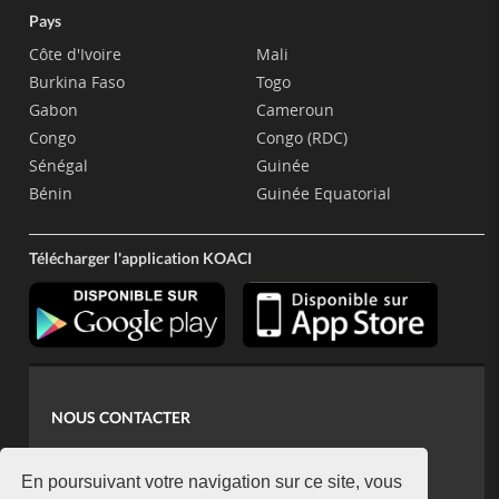
Pays
Côte d'Ivoire
Mali
Burkina Faso
Togo
Gabon
Cameroun
Congo
Congo (RDC)
Sénégal
Guinée
Bénin
Guinée Equatorial
Télécharger l'application KOACI
NOUS CONTACTER
contact@koaci.com
koaci@yahoo.fr
En poursuivant votre navigation sur ce site, vous