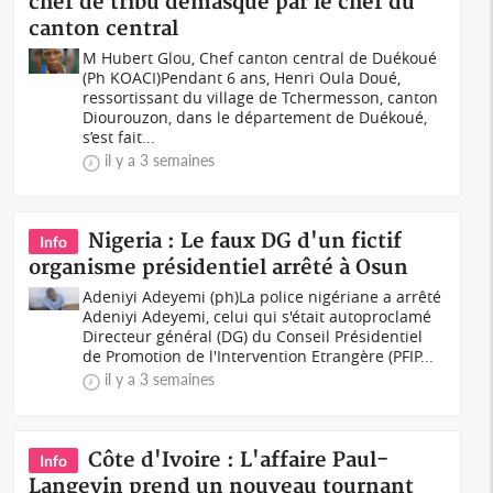
chef de tribu démasqué par le chef du
canton central
M Hubert Glou, Chef canton central de Duékoué
(Ph KOACI)Pendant 6 ans, Henri Oula Doué,
ressortissant du village de Tchermesson, canton
Diourouzon, dans le département de Duékoué,
s’est fait...
il y a 3 semaines
Nigeria : Le faux DG d'un fictif
Info
organisme présidentiel arrêté à Osun
Adeniyi Adeyemi (ph)La police nigériane a arrêté
Adeniyi Adeyemi, celui qui s'était autoproclamé
Directeur général (DG) du Conseil Présidentiel
de Promotion de l'Intervention Etrangère (PFIP...
il y a 3 semaines
Côte d'Ivoire : L'affaire Paul-
Info
Langevin prend un nouveau tournant