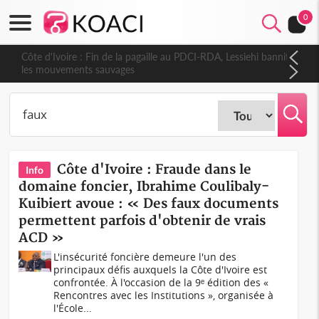
0
Côte d'Ivoire : Fin de la pagaille au PDCI-RDA, Lessiehi bannit
les mouvements sauvages
Côte d'Ivoire : Fraude dans le
Info
domaine foncier, Ibrahime Coulibaly-
Kuibiert avoue : « Des faux documents
permettent parfois d'obtenir de vrais
ACD »
L'insécurité foncière demeure l'un des
principaux défis auxquels la Côte d'Ivoire est
confrontée. À l'occasion de la 9ᵉ édition des «
Rencontres avec les Institutions », organisée à
l'École...