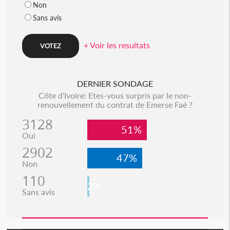
Non
Sans avis
+ Voir les resultats
DERNIER SONDAGE
Côte d'Ivoire: Etes-vous surpris par le non-
renouvellement du contrat de Emerse Faé ?
3128
51%
Oui
2902
47%
Non
110
2%
Sans avis